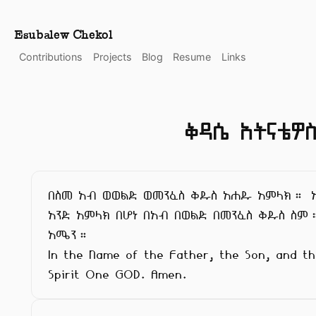
Esubalew Chekol
Contributions
Projects
Blog
Resume
Links
ቅዳሴ አትናቴዎ
በስመ አብ ወወልድ ወመንፈስ ቅዱስ አሐዱ አምላክ። 
አንድ አምላክ በሆነ በአብ በወልድ በመንፈስ ቅዱስ ስም።
አሜን።

In the Name of the Father, the Son, and the
Spirit One GOD. Amen.