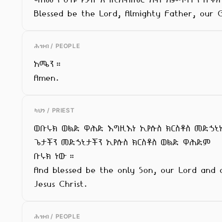
Blessed be the Lord, Almighty Father, our 
ሕዝብ / PEOPLE
አሜን።

Amen.
ካህን / PRIEST
ወቡሩክ ወልድ ዋሕድ እግዚእነ ኢየሱስ ክርስቶስ መድኃኒ
ጌታችን መድኃኒታችን ኢየሱስ ክርስቶስ ወልድ ዋሕድም

ቡሩክ ነው።

And blessed be the only Son, our Lord and o
Jesus Christ.
ሕዝብ / PEOPLE