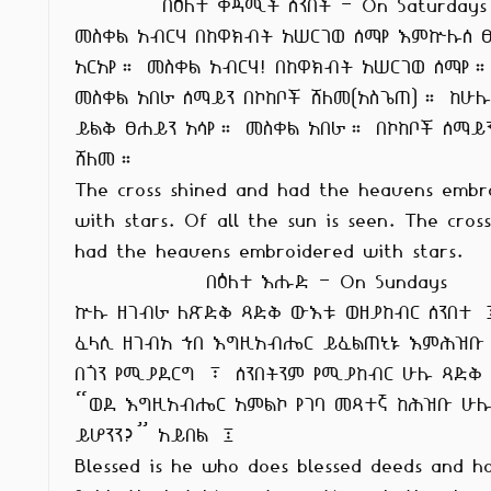
          በዕለተ ቀዳሚት ሰንበት - On Saturdays

መስቀል አብርሃ በከዋክብት አሠርገወ ሰማየ እምኵሉሰ ፀ
አርአየ። መስቀል አብርሃ! በከዋክብት አሠርገወ ሰማየ።
መስቀል አበራ ሰማይን በኮከቦች ሸለመ(አስጌጠ)። ከሁሉ
ይልቅ ፀሐይን አሳየ። መስቀል አበራ። በኮከቦች ሰማይን
ሸለመ።

The cross shined and had the heavens embro
with stars. Of all the sun is seen. The cross
had the heavens embroidered with stars.

               በዕለተ እሑድ - On Sundays

ኵሉ ዘገብራ ለጽድቅ ጻድቅ ውእቱ ወዘያከብር ሰንበተ 
ፈላሲ ዘገብአ ኀበ እግዚአብሔር ይፈልጠኒኑ እምሕዝቡ

በጎን የሚያደርግ ፣ ሰንበትንም የሚያከብር ሁሉ ጻድቅ
“ወደ እግዚአብሔር አምልኮ የገባ መጻተኛ ከሕዝቡ ሁሉ 
ይሆንን?” አይበል ፤

Blessed is he who does blessed deeds and ho