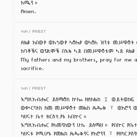
አሜን።

Amen.
ካህን / PRIEST
ጸልዩ አበውየ ወአኃውየ ላዕሌየ ወላዕለ ዝንቱ መሥዋዕት
አባቶቼና ወንድሞቼ በእኔ ላይ በመሥዋዕቱም ላይ ጸልዩ
My fathers and my brothers, pray for me an
sacrifice.
ካህን / PRIEST
እግዚአብሔር ይስማዕከ ኵሎ ዘሰአልከ ፤ ወይትወከፍ 
ወቊርባነከ ከመ መሥዋዕተ መልከ ጼዴቅ ፣ ወአሮን ወዘ
ካህናተ ቤተ ክርስቲያኑ ለበኵር።

እግዚአብሔር የለመንከውን ሁሉ ይስማህ። የበኵር የቤተ 
ካህናቱ የሚሆኑ የመልከ ጼዴቅንና የአሮንን ፣ የዘካርያስን