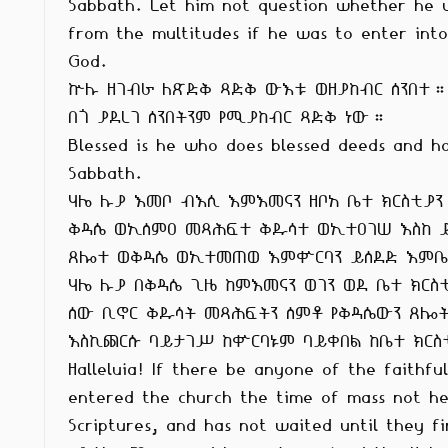
Sabbath. Let him not question whether he wi
from the multitudes if he was to enter into
God.

ኵሉ ዘገብራ ለጽድቅ ጻድቅ ውእቱ ወዘያከብር ሰንበተ።
በጎ ያደረገ ሰንበትንም የሚያከብር ጻድቅ ነው።

Blessed is he who does blessed deeds and ho
Sabbath.

ሃሌ ሉያ እመቦ ብእሲ እምእመናን ዘቦአ ቤተ ክርስቲያን 
ቅዳሴ ወኢሰምዐ መጻሕፍተ ቅዱሳተ ወኢተዐገሠ እስከ 
ጸሎተ ወቅዳሴ ወኢተመጠወ እምቍርባን ይሰደድ እምቤ
ሃሌ ሉያ በቅዳሴ ጊዜ ከምእመናን ወገን ወደ ቤተ ክርስቲያ
ሰው ቢኖር ቅዱሳት መጻሕፍትን ሰምቶ የቅዳሴውን ጸሎት
እስኪጨርሱ ባይታገሥ ከቍርባኑም ባይቀበል ከቤተ ክርስቲ
Halleluia! If there be anyone of the faithful
entered the church the time of mass not he
Scriptures, and has not waited until they fi