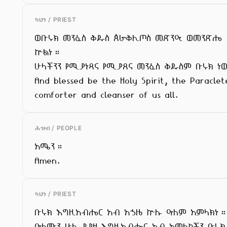
ካህን / PRIEST
ወቡሩክ መንፈስ ቅዱስ ጰራቅሊጦስ መጽንዒ ወመንጽሔ

ኵልነ።

ሁላችንን የሚያነጻና የሚያጸና መንፈስ ቅዱስም ቡሩክ ነ
And blessed be the Holy Spirit, the Paraclete
comforter and cleanser of us all.
ሕዝብ / PEOPLE
አሜን።

Amen.
ካህን / PRIEST
ቡሩክ እግዚአብሔር አብ አኃዜ ኵሉ ዓለም አምላክነ።
ዓለሙን ሁሉ የያዘ እግዚአብሔር አብ አምላካችን ቡሩክ