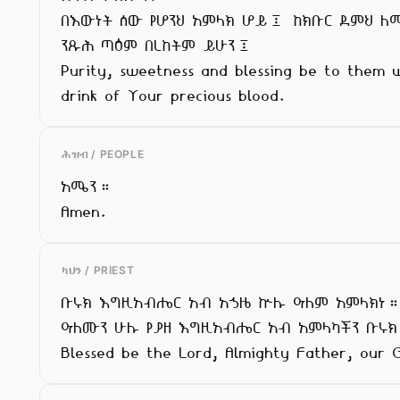
በእውነት ሰው የሆንህ አምላክ ሆይ፤ ከክቡር ደምህ ለ
ንጹሕ ጣዕም በረከትም ይሁን፤

Purity, sweetness and blessing be to them w
drink of Your precious blood.
ሕዝብ / PEOPLE
አሜን።

Amen.
ካህን / PRIEST
ቡሩክ እግዚአብሔር አብ አኃዜ ኵሉ ዓለም አምላክነ።
ዓለሙን ሁሉ የያዘ እግዚአብሔር አብ አምላካችን ቡሩክ
Blessed be the Lord, Almighty Father, our 