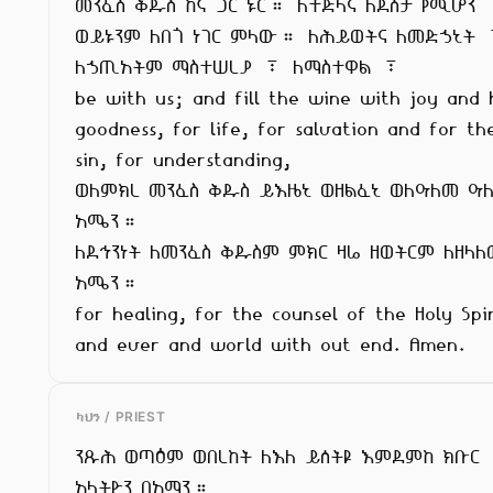
መንፈስ ቅዱስ ከኛ ጋር ኑር። ለተድላና ለደስታ የሚሆን

ወይኑንም ለበጎ ነገር ምላው። ለሕይወትና ለመድኃኒት 
ለኃጢአትም ማስተሠረያ ፣ ለማስተዋል ፣

be with us; and fill the wine with joy and h
goodness, for life, for salvation and for the
sin, for understanding,

ወለምክረ መንፈስ ቅዱስ ይእዜኒ ወዘልፈኒ ወለዓለመ ዓ
አሜን።

ለደኅንነት ለመንፈስ ቅዱስም ምክር ዛሬ ዘወትርም ለዘላለ
አሜን።

for healing, for the counsel of the Holy Spi
and ever and world with out end. Amen.
ካህን / PRIEST
ንጹሕ ወጣዕም ወበረከት ለእለ ይሰትዩ እምደምከ ክቡር

አላትዮን በአማን።
