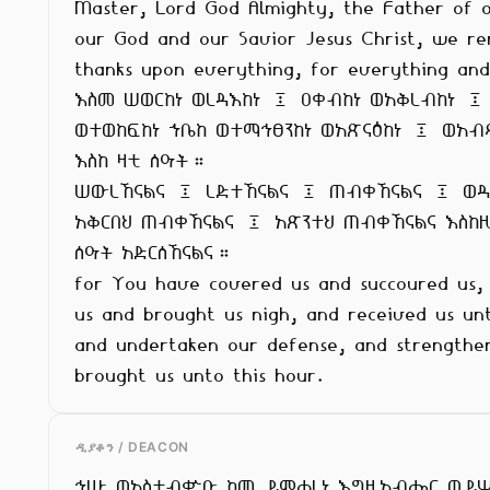
Master, Lord God Almighty, the Father of o
our God and our Savior Jesus Christ, we re
thanks upon everything, for everything and 
እስመ ሠወርከነ ወረዳእከነ ፤ ዐቀብከነ ወአቅረብከነ ፤

ወተወከፍከነ ኀቤከ ወተማኅፀንከነ ወአጽናዕከነ ፤ ወአብጻ
እስከ ዛቲ ሰዓት።

ሠውረኸናልና ፤ ረድተኸናልና ፤ ጠብቀኸናልና ፤ ወዳን
አቅርበህ ጠብቀኸናልና ፤ አጽንተህ ጠብቀኸናልና እስከዚ
ሰዓት አድርሰኸናልና።

for You have covered us and succoured us, 
us and brought us nigh, and received us unt
and undertaken our defense, and strengthen
brought us unto this hour.
ዲያቆን / DEACON
ኅሡ ወአስተብቍዑ ከመ ይምሐረነ እግዚአብሔር ወይሣ