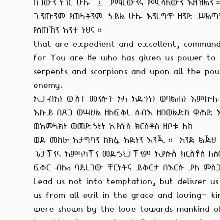
በጎውን ነገር ሁሉ ፤ ያማረውንና የሚሻለውን እዘዝልን።
ጊንጡንም የጠላትንም ኃይል ሁሉ እንረግጥ ዘንድ ሥልጣን
የሰጠኸን አንተ ነህና።

that are expedient and excellent, command
for You are He who has given us power to 
serpents and scorpions and upon all the pow
enemy.

ኢታብአነ ውስተ መንሱት አላ አድኅነነ ወባልሐነ እምኵሉ

እኩይ በጸጋ ወሣህል ዘለፍቅረ ሰብእ ዘበወልድከ ዋሕድ እ
ወአምላክነ ወመድኃኒነ ኢየሱስ ክርስቶስ ዘቦቱ ለከ

ወደ መከራ አታግባን ከክፉ አድነን እንጂ። አንድ ልጅህ

ጌታችንና አምላካችን መድኃኒታችንም ኢየሱስ ክርስቶስ ለሰ
ፍቅር ብሎ ባደረገው ቸርነትና ይቅርታ በእርሱ ያለ ምስጋ
Lead us not into temptation, but deliver us
us from all evil in the grace and loving- ki
were shown by the love towards mankind of