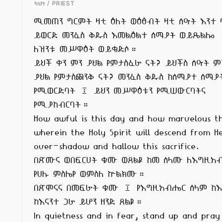
ካህን / PRIEST
ሚመጠን ግርምት ዛቲ ዕለት ወዕፅብት ዛቲ ሰዓት እንተ ባ
ይወርድ መንፈስ ቅዱስ እመልዕልተ ሰማያት ወይጼልሎ

ለዝንቱ መሥዋዕት ወይቄድሶ።

ይህች ቀን ምን ያህል የምታስፈራ ናት? ይህችስ ሰዓት ምን
ያህል የምታስጨንቅ ናት? መንፈስ ቅዱስ ከሰማያተ ሰማያት
የሚወርድባት ፤ ይህን መሥዋዕቱን የሚሠውርባትና

የሚያከብርባት።

How awful is this day and how marvelous th
wherein the Holy Spirit will descend from H
over-shadow and hallow this sacrifice.

በጽሙና ወበፍርሀት ቁሙ ወጸልዩ ከመ ሰላሙ ለእግዚአብ
የሀሉ ምስሌየ ወምስለ ኵልክሙ።

በጽሞናና በመፍራት ቁሙ ፤ የእግዚአብሔር ሰላም ከእኔ
ከእናንተ ጋራ ይሆን ዘንድ ጸልዩ።

In quietness and in fear, stand up and pray 