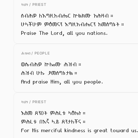
ካህን / PRIEST
ሰብሕዎ ለእግዚአብሔር ኵልክሙ አሕዛብ።

ሁላችሁም ምዕመናን እግዚአብሔርን አመስግኑት።

Praise The Lord, all you nations.
ሕዝብ / PEOPLE
ወሴብሕዎ ኵሎሙ ሕዝብ።

ሕዝብ ሁሉ ያመሰግኑታል።

And praise Him, all you people.
ካህን / PRIEST
እስመ ጸንዐት ምሕረቱ ላዕሌነ።

ምሕረቱ በእኛ ላይ ጸንታለችና።

For His merciful kindness is great toward us