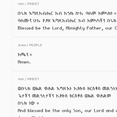
ካህን / PRIEST
ቡሩክ እግዚአብሔር አብ አኃዜ ኵሉ ዓለም አምላክነ።
ዓለሙን ሁሉ የያዘ እግዚአብሔር አብ አምላካችን ቡሩክ
Blessed be the Lord, Almighty Father, our 
ሕዝብ / PEOPLE
አሜን።

Amen.
ካህን / PRIEST
ወቡሩክ ወልድ ዋሕድ እግዚእነ ኢየሱስ ክርስቶስ መድኃኒ
ጌታችን መድኃኒታችን ኢየሱስ ክርስቶስ ወልድ ዋሕድም

ቡሩክ ነው።

And blessed be the only Son, our Lord and o