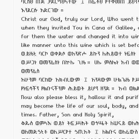
ባርከህ ጠጅ ያደረግህላቸው ፤ በፊትህ የተቀመጠ ይህንን
እንደርሱ አድርገው።

Christ our God, truly our Lord, Who went t
when they invited You in Cana of Galilee, a
for them the water and changed it into win
like manner unto this wine which is set bef
ወይዜኒ ባርኮ ወቀድሶ ወአንጽሖ ይኩን ለሕይወተ ነፍስነ

ወሥጋነ ወመንፈስነ በኵሉ ጊዜ። ሀሉ ምስሌነ አብ ወወ
ወመንፈስ

አሁንም ባርከው አክብረውም ፤ አንጻውም ሁልጌዜ የሥ
የነፍሳችን የልቡናችንም ሕይወት ይሆን ዘንድ። አብ ወልድ
Now also please bless it, hallow it and purify
may become the life of our soul, body, and s
times. Father, Son and Holy Spirit,

ቅዱስ ወምላእ ወይነ ትፍሥሕት ወኀሤት ለሠናይ ወለሕ
ወለመድኃኒት ወለሥርየተ ኃጢአት ፤ ለልቡና ወለፈውስ
