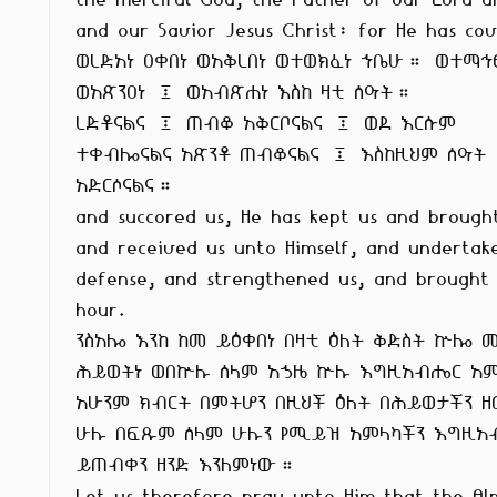
and our Savior Jesus Christ: for He has cov
ወረድአነ ዐቀበነ ወአቅረበነ ወተወክፈነ ኀቤሁ። ወተማኅፀነነ
ወአጽንዐነ ፤ ወአብጽሐነ እስከ ዛቲ ሰዓት።

ረድቶናልና ፤ ጠብቆ አቅርቦናልና ፤ ወደ እርሱም

ተቀብሎናልና አጽንቶ ጠብቆናልና ፤ እስከዚህም ሰዓት

አድርሶናልና።

and succored us, He has kept us and brought
and received us unto Himself, and undertake
defense, and strengthened us, and brought u
hour.

ንስአሎ እንከ ከመ ይዕቀበነ በዛቲ ዕለት ቅድስት ኵሎ መ
ሕይወትነ ወበኵሉ ሰላም አኃዜ ኵሉ እግዚአብሔር አም
አሁንም ክብርት በምትሆን በዚህች ዕለት በሕይወታችን ዘመ
ሁሉ በፍጹም ሰላም ሁሉን የሚይዝ አምላካችን እግዚአ
ይጠብቀን ዘንድ እንለምነው።

Let us therefore pray unto Him that the Alm