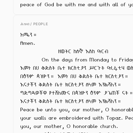
peace of God be with me and with all of y
ሕዝብ / PEOPLE
አሜን።

Amen.

                ዘወትር ከሰኞ እስከ ዓርብ

         On the days from Monday to Friday

እምነ በሀ ቅድስት ቤተ ክርስቲያን ሥርጉት ዓረፋቲሃ ወስ
በዕንቍ ጳዝዮን። እምነ በሀ ቅድስት ቤተ ክርስቲያን።

እናታችን ቅድስት ቤተ ክርስቲያን ሰላም እንልሻለን።

ግድግዳዎችዋ የተሸለሙና በጳዝዮን ዕንቍ ያጌጠች ናት።
እናታችን ቅድስት ቤተ ክርስቲያን ሰላም እንልሻለን።

Peace be unto you, our mother, O honorable
your walls are embroidered with Topaz. Pea
you, our mother, O honorable church.
