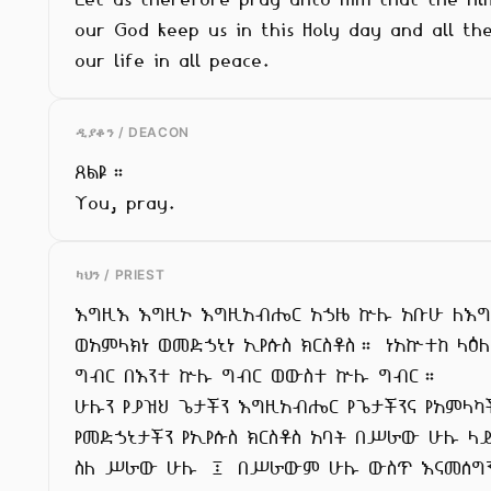
our God keep us in this Holy day and all the
our life in all peace.
ዲያቆን / DEACON
ጸልዩ።

You, pray.
ካህን / PRIEST
እግዚእ እግዚኦ እግዚአብሔር አኃዜ ኵሉ አቡሁ ለእግዚ
ወአምላክነ ወመድኃኒነ ኢየሱስ ክርስቶስ። ነአኵተከ ላዕለ
ግብር በእንተ ኵሉ ግብር ወውስተ ኵሉ ግብር።

ሁሉን የያዝህ ጌታችን እግዚአብሔር የጌታችንና የአምላካች
የመድኃኒታችን የኢየሱስ ክርስቶስ አባት በሥራው ሁሉ ላ
ስለ ሥራው ሁሉ ፤ በሥራውም ሁሉ ውስጥ እናመሰግን