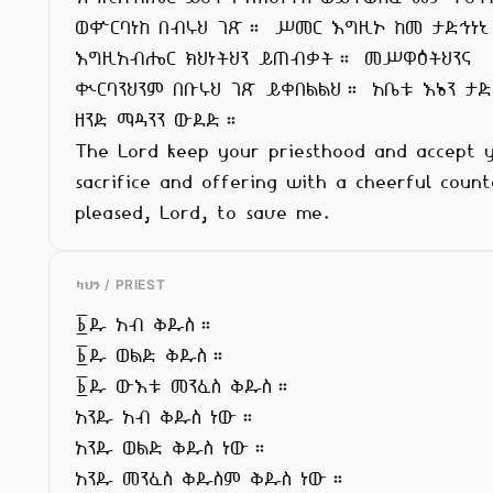
ወቍርባነከ በብሩህ ገጽ። ሥመር እግዚኦ ከመ ታድኅነኒ
እግዚአብሔር ክህነትህን ይጠብቃት። መሥዋዕትህንና

ቊርባንህንም በቡሩህ ገጽ ይቀበልልህ። አቤቱ እኔን ታድነ
ዘንድ ማዳንን ውደድ።

The Lord keep your priesthood and accept y
sacrifice and offering with a cheerful count
pleased, Lord, to save me.
ካህን / PRIEST
፩ዱ አብ ቅዱስ።

፩ዱ ወልድ ቅዱስ።

፩ዱ ውእቱ መንፈስ ቅዱስ።

አንዱ አብ ቅዱስ ነው።

አንዱ ወልድ ቅዱስ ነው።

አንዱ መንፈስ ቅዱስም ቅዱስ ነው።
