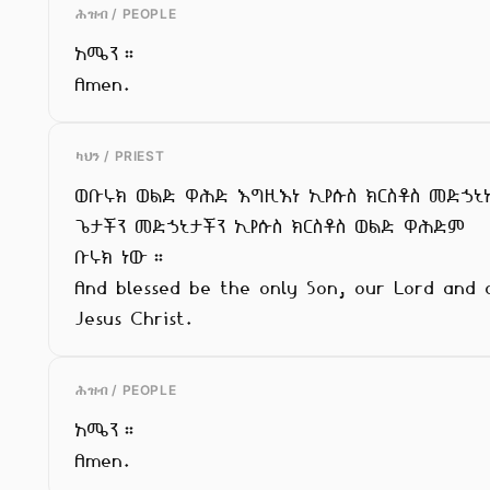
ሕዝብ / PEOPLE
አሜን።

Amen.
ካህን / PRIEST
ወቡሩክ ወልድ ዋሕድ እግዚእነ ኢየሱስ ክርስቶስ መድኃኒ
ጌታችን መድኃኒታችን ኢየሱስ ክርስቶስ ወልድ ዋሕድም

ቡሩክ ነው።

And blessed be the only Son, our Lord and o
Jesus Christ.
ሕዝብ / PEOPLE
አሜን።

Amen.