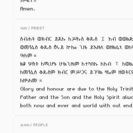
አሜን።

Amen.
ካህን / PRIEST
ስብሐት ወክብር ይደሉ ለሥሉስ ቅዱስ ፤ አብ ወወልድ
ወመንፈስ ቅዱስ ዕሩይ ኵሎ ጊዜ ይእዜኒ ወዘልፈኒ ወለ
ዓለም።

ልዩ ሦስት ለሚሆኑ ሁልጊዜም ለተካከሉ ለአብ ፣ ለወል
ለመንፈስ ቅዱስም ክብር ምሥጋና ይገባል ዛሬም ዘወትርም
ለዘላለሙ።

Glory and honour are due to the Holy Trinit
Father and the Son and the Holy Spirit alwa
both now and ever and world with out end
ሕዝብ / PEOPLE