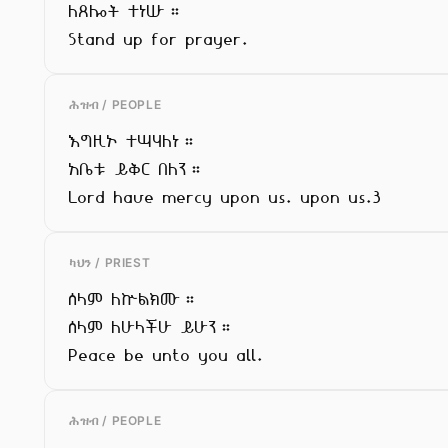
ለጸሎት ተነሡ።

Stand up for prayer.
ሕዝብ / PEOPLE
እግዚኦ ተሣሃለነ።

አቤቱ ይቅር በለን።

Lord have mercy upon us. upon us.3
ካህን / PRIEST
ሰላም ለኵልክሙ።

ሰላም ለሁላችሁ ይሁን።

Peace be unto you all.
ሕዝብ / PEOPLE