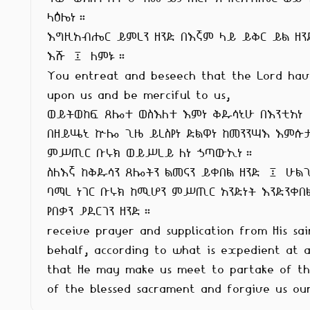
ላዕሌነ።

እግዚአብሔር ይምረን ዘንድ በእኛም ላይ ይቅር ይል ዘንድ
እሹ ፤ ለምኑ።

You entreat and beseech that the Lord have
upon us and be merciful to us,

ወይትወከፍ ጸሎተ ወስእለተ እምነ ቅዱሳኒሁ በእንቲአነ

በዘይሤኒ ኵሎ ጊዜ ይረስየነ ድልዋነ ከመንንሣእ እምሱታ
ምሥጢር ቡሩክ ወይሥረይ ለነ ኃጣውኢነ።

ስለእኛ ከቅዱሳን ጸሎትን ልመናን ይቀበል ዘንድ ፤ ሁልጊ
ባማረ ነገር ቡሩክ ከሚሆን ምሥጢር አንድነት እንድንቀበል
የበቃን ያደርገን ዘንድ።

receive prayer and supplication from His sai
behalf, according to what is expedient at al
that He may make us meet to partake of th
of the blessed sacrament and forgive us our