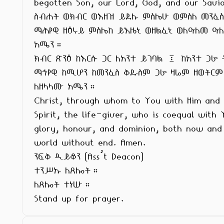
begotten Son, our Lord, God, and our Savio
ስብሐት ወክብር ወእዘዝ ይደሉ ምስሌሁ ወምስለ መንፈስ
ማሕየዊ ዘዕሩይ ምስሌከ ይእዜኒ ወዘልፈኒ ወለዓለመ ዓለ
አሜን።

ክብር ጽንዕ ከእርሱ ጋር ለአንተ ይገባል ፤ ከአንተ ጋራ 
ማኅየዊ ከሚሆን ከመንፈስ ቅዱስም ጋራ ዛሬም ዘወትርም

ለዘላላሙ አሜን።

Christ, through whom to You with Him and w
Spirit, the life-giver, who is coequal with Y
glory, honour, and dominion, both now and 
world without end. Amen.

ንፍቅ ዲይቆን (Ass’t Deacon)

ተንሥኡ ለጸሎት።

ለጸሎት ተነሡ።

Stand up for prayer.