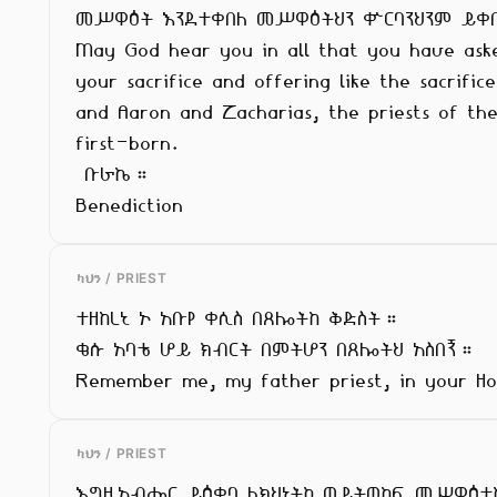
መሥዋዕት እንደተቀበለ መሥዋዕትህን ቍርባንህንም ይቀበ
May God hear you in all that you have aske
your sacrifice and offering like the sacrific
and Aaron and Zacharias, the priests of the
first-born.

 ቡራኬ።

Benediction
ካህን / PRIEST
ተዘከረኒ ኦ አቡየ ቀሲስ በጸሎትከ ቅድስት።

ቄሱ አባቴ ሆይ ክብርት በምትሆን በጸሎትህ አስበኝ።

Remember me, my father priest, in your Ho
ካህን / PRIEST
እግዚአብሔር ይዕቀባ ለክህነትከ ወይትወከፍ መሥዋዕተከ