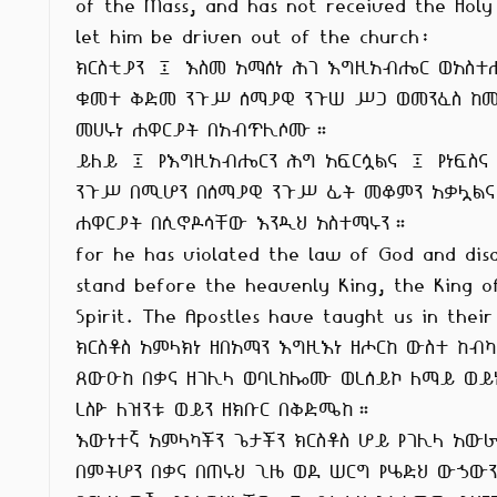
of the Mass, and has not received the Holy
let him be driven out of the church:

ክርስቲያን ፤ እስመ አማሰነ ሕገ እግዚአብሔር ወአስተሐ
ቁመተ ቅድመ ንጉሥ ሰማያዊ ንጉሠ ሥጋ ወመንፈስ ከመ
መሀሩነ ሐዋርያት በአብጥሊሶሙ።

ይለይ ፤ የእግዚአብሔርን ሕግ አፍርሷልና ፤ የነፍስና 
ንጉሥ በሚሆን በሰማያዊ ንጉሥ ፊት መቆምን አቃሏልና
ሐዋርያት በሲኖዶሳቸው እንዲህ አስተማሩን።

for he has violated the law of God and disd
stand before the heavenly King, the King o
Spirit. The Apostles have taught us in their 
ክርስቶስ አምላክነ ዘበአማን እግዚእነ ዘሖርከ ውስተ ከብካ
ጸውዑከ በቃና ዘገሊላ ወባረከሎሙ ወረሰይኮ ለማይ ወይነ
ረስዮ ለዝንቱ ወይን ዘክቡር በቅድሜከ።

እውነተኛ አምላካችን ጌታችን ክርስቶስ ሆይ የገሊላ አውራ
በምትሆን በቃና በጠሩህ ጊዜ ወደ ሠርግ የሄድህ ውኃውን