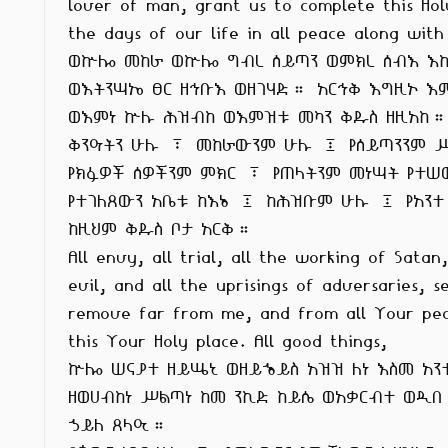
lover of man, grant us to complete this Hol
the days of our life in all peace along with
ወኵሎ መከራ ወኵሎ ግብረ ሰይጣን ወምክረ ሰብእ እኩ
ወእትንሣኤ ፀር ዘኅቡእ ወዘገሃድ። አርኅቅ እግዚኦ እም
ወእምነ ኵሉ ሕዝብከ ወእምዝቱ መካን ቅዱስ ዘዚአከ።
ቅንዓትን ሁሉ ፣ መከራውንም ሁሉ ፤ የሰይጣንንም 
የክፉዎች ሰዎችንም ምክር ፣ የጠላትንም መነሣት የተሠወ
የተገለጸውን አቤቱ ከእኔ ፤ ከሕዝቡም ሁሉ ፤ የአንተ
ከዚህም ቅዱስ ቦታ አርቅ።

All envy, all trial, all the working of Satan,
evil, and all the uprisings of adversaries, s
remove far from me, and from all Your peo
this Your Holy place. All good things,

ኵሎ ሠናያተ ዘይሤኒ ወዘይኄይስ አዝዝ ለነ እስመ አንተ
ዘወሀብከነ ሥልጣነ ከመ ንኪድ ከይሴ ወአቃርብተ ወዲበ
ኃይለ ጸላዒ።
