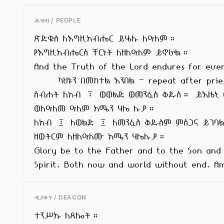
ሕዝብ / PEOPLE
ጽድቁሰ ለእግዚአብሔር ይሄሉ ለዓለም።

የእግዚአብሔርስ ቸርነት ለዘለዓለም ይኖራል።

And the Truth of the Lord endures for ever
      ካህኑን በመከተል እንበል - repeat after priest.

ስብሐት ለአብ ፣ ወወልድ ወመንፈስ ቅዱስ። ይእዜኒ ወ
ወለዓለመ ዓለም አሜን ሃሌ ሉያ።

ለአብ ፤ ለወልድ ፤ ለመንፈስ ቅዱስም ምስጋና ይገባል
ዘወትርም ለዘለዓለሙ አሜን ሃሌሉያ።

Glory be to the Father and to the Son and 
Spirit. Both now and world without end. A
ዲያቆን / DEACON
ተንሥኡ ለጸሎት።
