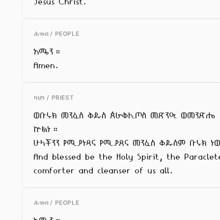
Jesus Christ.
ሕዝብ / PEOPLE
አሜን።

Amen.
ካህን / PRIEST
ወቡሩክ መንፈስ ቅዱስ ጰራቅሊጦስ መጽንዒ ወመንጽሔ

ኵልነ።

ሁላችንን የሚያነጻና የሚያጸና መንፈስ ቅዱስም ቡሩክ ነ
And blessed be the Holy Spirit, the Paraclete
comforter and cleanser of us all.
ሕዝብ / PEOPLE