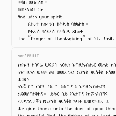
ምስለ መንፈስከ።

ከመንፈስህ ጋራ።

And with your spirit.

     ጸሎተ አኰቴት ዘቅዱስ ባስልዮስ።

     የቅዱስ ባስልዮስ የምስጋና ጸሎት።

The “Prayer of Thanksgiving” of St. Basil.
ካህን / PRIEST
ነአኲቶ ለገባሬ ሠናያት ላዕሌነ እግዚአብሔር መሐሪ አቡ
ለእግዚእነ ወአምላክነ ወመድኃኒነ ኢየሱስ ክርስቶስ እስመ

ሠወረነ

ለእኛ በጎ ነገርን ያደረገ ይቅር ባይ እግዚአብሔርን

እናመሰግነዋለን። ይቅር ባይ የጌታችን የአምላካችንና

የመድኃኒታችን የኢየሱስ ክርስቶስ አባት ሠውሮናልና ፤

We give thanks unto the doer of good thing
the merciful God, the Father of our Lord a