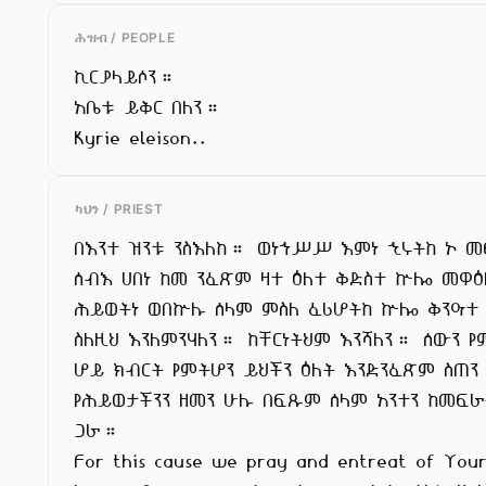
ሕዝብ / PEOPLE
ኪርያላይሶን።

አቤቱ ይቅር በለን።

Kyrie eleison..
ካህን / PRIEST
በእንተ ዝንቱ ንስእለከ። ወነኀሥሥ እምነ ኂሩትከ ኦ መ
ሰብእ ሀበነ ከመ ንፈጽም ዛተ ዕለተ ቅድስተ ኵሎ መዋዕለ
ሕይወትነ ወበኵሉ ሰላም ምስለ ፈሪሆትከ ኵሎ ቅንዓተ

ስለዚህ እንለምንሃለን። ከቸርነትህም እንሻለን። ሰውን የ
ሆይ ክብርት የምትሆን ይህችን ዕለት እንድንፈጽም ስጠን
የሕይወታችንን ዘመን ሁሉ በፍጹም ሰላም አንተን ከመፍራ
ጋራ።

For this cause we pray and entreat of Your