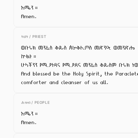
አሜን።

Amen.
ካህን / PRIEST
ወቡሩክ መንፈስ ቅዱስ ጰራቅሊጦስ መጽንዒ ወመንጽሔ

ኵልነ።

ሁላችንን የሚያነጻና የሚያጸና መንፈስ ቅዱስም ቡሩክ ነ
And blessed be the Holy Spirit, the Paraclete
comforter and cleanser of us all.
ሕዝብ / PEOPLE
አሜን።

Amen.