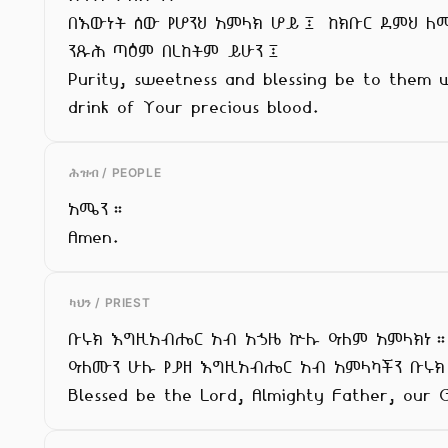
በእውነት ሰው የሆንህ አምላክ ሆይ፤ ከክቡር ደምህ ለ
ንጹሕ ጣዕም በረከትም ይሁን፤

Purity, sweetness and blessing be to them w
drink of Your precious blood.
ሕዝብ / PEOPLE
አሜን።

Amen.
ካህን / PRIEST
ቡሩክ እግዚአብሔር አብ አኃዜ ኵሉ ዓለም አምላክነ።
ዓለሙን ሁሉ የያዘ እግዚአብሔር አብ አምላካችን ቡሩክ
Blessed be the Lord, Almighty Father, our 