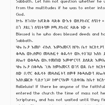
Sabbath. Let him not question whether he wi
from the multitudes if he was to enter into
God.

ኵሉ ዘገብራ ለጽድቅ ጻድቅ ውእቱ ወዘያከብር ሰንበተ።
በጎ ያደረገ ሰንበትንም የሚያከብር ጻድቅ ነው።

Blessed is he who does blessed deeds and ho
Sabbath.

ሃሌ ሉያ እመቦ ብእሲ እምእመናን ዘቦአ ቤተ ክርስቲያን 
ቅዳሴ ወኢሰምዐ መጻሕፍተ ቅዱሳተ ወኢተዐገሠ እስከ 
ጸሎተ ወቅዳሴ ወኢተመጠወ እምቍርባን ይሰደድ እምቤ
ሃሌ ሉያ በቅዳሴ ጊዜ ከምእመናን ወገን ወደ ቤተ ክርስቲያ
ሰው ቢኖር ቅዱሳት መጻሕፍትን ሰምቶ የቅዳሴውን ጸሎት
እስኪጨርሱ ባይታገሥ ከቍርባኑም ባይቀበል ከቤተ ክርስቲ
Halleluia! If there be anyone of the faithful
entered the church the time of mass not he
Scriptures, and has not waited until they fi