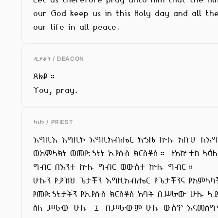
our God keep us in this Holy day and all the
our life in all peace.
ዲያቆን / DEACON
ጸልዩ።

You, pray.
ካህን / PRIEST
እግዚእ እግዚኦ እግዚአብሔር አኃዜ ኵሉ አቡሁ ለእግዚ
ወአምላክነ ወመድኃኒነ ኢየሱስ ክርስቶስ። ነአኵተከ ላዕለ
ግብር በእንተ ኵሉ ግብር ወውስተ ኵሉ ግብር።

ሁሉን የያዝህ ጌታችን እግዚአብሔር የጌታችንና የአምላካች
የመድኃኒታችን የኢየሱስ ክርስቶስ አባት በሥራው ሁሉ ላ
ስለ ሥራው ሁሉ ፤ በሥራውም ሁሉ ውስጥ እናመሰግን