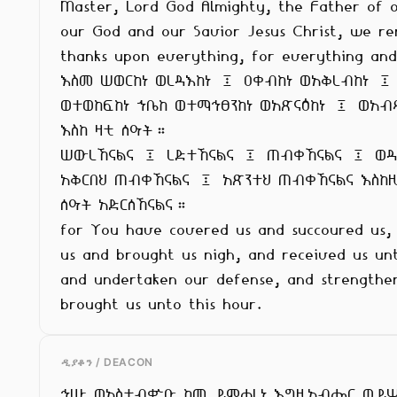
Master, Lord God Almighty, the Father of o
our God and our Savior Jesus Christ, we re
thanks upon everything, for everything and 
እስመ ሠወርከነ ወረዳእከነ ፤ ዐቀብከነ ወአቅረብከነ ፤

ወተወከፍከነ ኀቤከ ወተማኅፀንከነ ወአጽናዕከነ ፤ ወአብጻ
እስከ ዛቲ ሰዓት።

ሠውረኸናልና ፤ ረድተኸናልና ፤ ጠብቀኸናልና ፤ ወዳን
አቅርበህ ጠብቀኸናልና ፤ አጽንተህ ጠብቀኸናልና እስከዚ
ሰዓት አድርሰኸናልና።

for You have covered us and succoured us, 
us and brought us nigh, and received us unt
and undertaken our defense, and strengthen
brought us unto this hour.
ዲያቆን / DEACON
ኅሡ ወአስተብቍዑ ከመ ይምሐረነ እግዚአብሔር ወይሣ