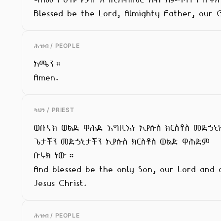
Blessed be the Lord, Almighty Father, our 
ሕዝብ / PEOPLE
አሜን።

Amen.
ካህን / PRIEST
ወቡሩክ ወልድ ዋሕድ እግዚእነ ኢየሱስ ክርስቶስ መድኃኒ
ጌታችን መድኃኒታችን ኢየሱስ ክርስቶስ ወልድ ዋሕድም

ቡሩክ ነው።

And blessed be the only Son, our Lord and o
Jesus Christ.
ሕዝብ / PEOPLE