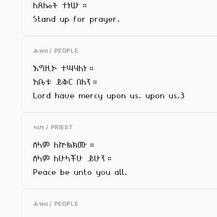
ለጸሎት ተነሡ።

Stand up for prayer.
ሕዝብ / PEOPLE
እግዚኦ ተሣሃለነ።

አቤቱ ይቅር በለን።

Lord have mercy upon us. upon us.3
ካህን / PRIEST
ሰላም ለኵልክሙ።

ሰላም ለሁላችሁ ይሁን።

Peace be unto you all.
ሕዝብ / PEOPLE