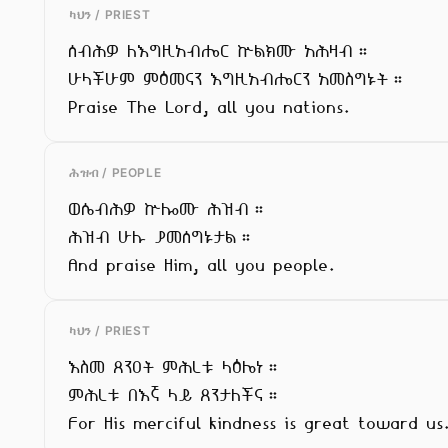
ካህን / PRIEST
ሰብሕዎ ለእግዚአብሔር ኵልክሙ አሕዛብ።

ሁላችሁም ምዕመናን እግዚአብሔርን አመስግኑት።

Praise The Lord, all you nations.
ሕዝብ / PEOPLE
ወሴብሕዎ ኵሎሙ ሕዝብ።

ሕዝብ ሁሉ ያመሰግኑታል።

And praise Him, all you people.
ካህን / PRIEST
እስመ ጸንዐት ምሕረቱ ላዕሌነ።

ምሕረቱ በእኛ ላይ ጸንታለችና።

For His merciful kindness is great toward us