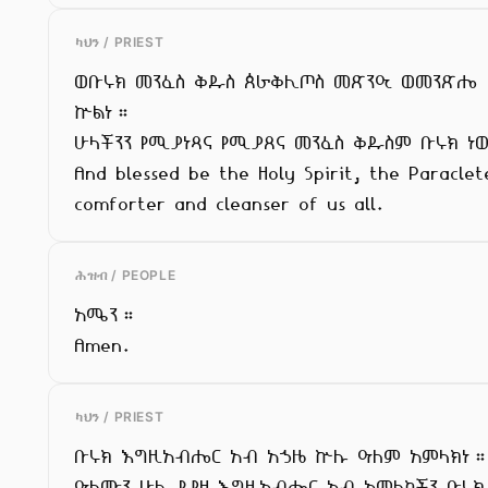
ካህን / PRIEST
ወቡሩክ መንፈስ ቅዱስ ጰራቅሊጦስ መጽንዒ ወመንጽሔ

ኵልነ።

ሁላችንን የሚያነጻና የሚያጸና መንፈስ ቅዱስም ቡሩክ ነ
And blessed be the Holy Spirit, the Paraclete
comforter and cleanser of us all.
ሕዝብ / PEOPLE
አሜን።

Amen.
ካህን / PRIEST
ቡሩክ እግዚአብሔር አብ አኃዜ ኵሉ ዓለም አምላክነ።
ዓለሙን ሁሉ የያዘ እግዚአብሔር አብ አምላካችን ቡሩክ