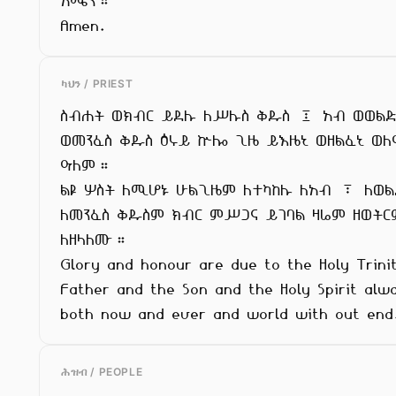
አሜን።

Amen.
ካህን / PRIEST
ስብሐት ወክብር ይደሉ ለሥሉስ ቅዱስ ፤ አብ ወወልድ
ወመንፈስ ቅዱስ ዕሩይ ኵሎ ጊዜ ይእዜኒ ወዘልፈኒ ወለ
ዓለም።

ልዩ ሦስት ለሚሆኑ ሁልጊዜም ለተካከሉ ለአብ ፣ ለወል
ለመንፈስ ቅዱስም ክብር ምሥጋና ይገባል ዛሬም ዘወትርም
ለዘላለሙ።

Glory and honour are due to the Holy Trinit
Father and the Son and the Holy Spirit alwa
both now and ever and world with out end
ሕዝብ / PEOPLE