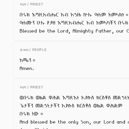
ካህን / PRIEST
ቡሩክ እግዚአብሔር አብ አኃዜ ኵሉ ዓለም አምላክነ።
ዓለሙን ሁሉ የያዘ እግዚአብሔር አብ አምላካችን ቡሩክ
Blessed be the Lord, Almighty Father, our 
ሕዝብ / PEOPLE
አሜን።

Amen.
ካህን / PRIEST
ወቡሩክ ወልድ ዋሕድ እግዚእነ ኢየሱስ ክርስቶስ መድኃኒ
ጌታችን መድኃኒታችን ኢየሱስ ክርስቶስ ወልድ ዋሕድም

ቡሩክ ነው።

And blessed be the only Son, our Lord and o