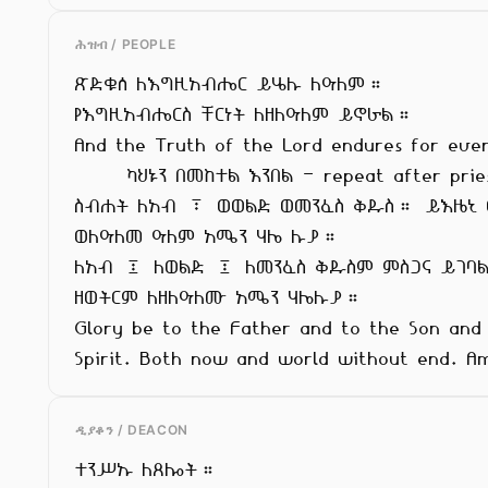
ሕዝብ / PEOPLE
ጽድቁሰ ለእግዚአብሔር ይሄሉ ለዓለም።

የእግዚአብሔርስ ቸርነት ለዘለዓለም ይኖራል።

And the Truth of the Lord endures for ever
      ካህኑን በመከተል እንበል - repeat after priest.

ስብሐት ለአብ ፣ ወወልድ ወመንፈስ ቅዱስ። ይእዜኒ ወ
ወለዓለመ ዓለም አሜን ሃሌ ሉያ።

ለአብ ፤ ለወልድ ፤ ለመንፈስ ቅዱስም ምስጋና ይገባል
ዘወትርም ለዘለዓለሙ አሜን ሃሌሉያ።

Glory be to the Father and to the Son and 
Spirit. Both now and world without end. A
ዲያቆን / DEACON
ተንሥኡ ለጸሎት።
