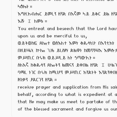
ላዕሌነ።

እግዚአብሔር ይምረን ዘንድ በእኛም ላይ ይቅር ይል ዘንድ
እሹ ፤ ለምኑ።

You entreat and beseech that the Lord have
upon us and be merciful to us,

ወይትወከፍ ጸሎተ ወስእለተ እምነ ቅዱሳኒሁ በእንቲአነ

በዘይሤኒ ኵሎ ጊዜ ይረስየነ ድልዋነ ከመንንሣእ እምሱታ
ምሥጢር ቡሩክ ወይሥረይ ለነ ኃጣውኢነ።

ስለእኛ ከቅዱሳን ጸሎትን ልመናን ይቀበል ዘንድ ፤ ሁልጊ
ባማረ ነገር ቡሩክ ከሚሆን ምሥጢር አንድነት እንድንቀበል
የበቃን ያደርገን ዘንድ።

receive prayer and supplication from His sai
behalf, according to what is expedient at al
that He may make us meet to partake of th
of the blessed sacrament and forgive us our