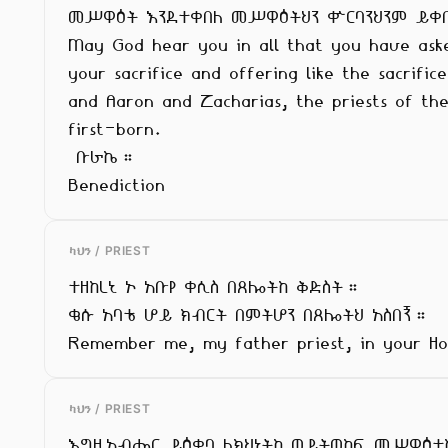
መሥዋዕት እንደተቀበለ መሥዋዕትህን ቍርባንህንም ይቀበ
May God hear you in all that you have aske
your sacrifice and offering like the sacrific
and Aaron and Zacharias, the priests of the
first-born.

 ቡራኬ።

Benediction
ካህን / PRIEST
ተዘከረኒ ኦ አቡየ ቀሲስ በጸሎትከ ቅድስት።

ቄሱ አባቴ ሆይ ክብርት በምትሆን በጸሎትህ አስበኝ።

Remember me, my father priest, in your Ho
ካህን / PRIEST
እግዚአብሔር ይዕቀባ ለክህነትከ ወይትወከፍ መሥዋዕተከ