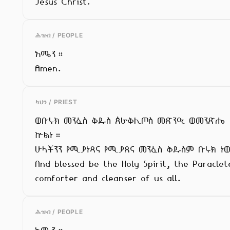
Jesus Christ.
ሕዝብ / PEOPLE
አሜን።

Amen.
ካህን / PRIEST
ወቡሩክ መንፈስ ቅዱስ ጰራቅሊጦስ መጽንዒ ወመንጽሔ

ኵልነ።

ሁላችንን የሚያነጻና የሚያጸና መንፈስ ቅዱስም ቡሩክ ነ
And blessed be the Holy Spirit, the Paraclete
comforter and cleanser of us all.
ሕዝብ / PEOPLE