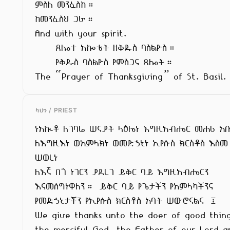
ምስለ መንፈስከ።

ከመንፈስህ ጋራ።

And with your spirit.

     ጸሎተ አኰቴት ዘቅዱስ ባስልዮስ።

     የቅዱስ ባስልዮስ የምስጋና ጸሎት።

The “Prayer of Thanksgiving” of St. Basil.
ካህን / PRIEST
ነአኲቶ ለገባሬ ሠናያት ላዕሌነ እግዚአብሔር መሐሪ አቡ
ለእግዚእነ ወአምላክነ ወመድኃኒነ ኢየሱስ ክርስቶስ እስመ

ሠወረነ

ለእኛ በጎ ነገርን ያደረገ ይቅር ባይ እግዚአብሔርን

እናመሰግነዋለን። ይቅር ባይ የጌታችን የአምላካችንና

የመድኃኒታችን የኢየሱስ ክርስቶስ አባት ሠውሮናልና ፤

We give thanks unto the doer of good thing
the merciful God, the Father of our Lord a