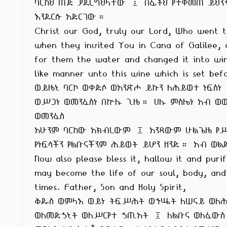
ባርከህ ጠጅ ያደረግህላቸው ፤ በፊትህ የተቀመጠ ይህንን
እንደርሱ አድርገው።

Christ our God, truly our Lord, Who went t
when they invited You in Cana of Galilee, a
for them the water and changed it into win
like manner unto this wine which is set bef
ወይዜኒ ባርኮ ወቀድሶ ወአንጽሖ ይኩን ለሕይወተ ነፍስነ

ወሥጋነ ወመንፈስነ በኵሉ ጊዜ። ሀሉ ምስሌነ አብ ወወ
ወመንፈስ

አሁንም ባርከው አክብረውም ፤ አንጻውም ሁልጌዜ የሥ
የነፍሳችን የልቡናችንም ሕይወት ይሆን ዘንድ። አብ ወልድ
Now also please bless it, hallow it and purify
may become the life of our soul, body, and s
times. Father, Son and Holy Spirit,

ቅዱስ ወምላእ ወይነ ትፍሥሕት ወኀሤት ለሠናይ ወለሕ
ወለመድኃኒት ወለሥርየተ ኃጢአት ፤ ለልቡና ወለፈውስ
