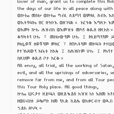
lover of man, grant us to complete this Hol
the days of our life in all peace along with
ወኵሎ መከራ ወኵሎ ግብረ ሰይጣን ወምክረ ሰብእ እኩ
ወእትንሣኤ ፀር ዘኅቡእ ወዘገሃድ። አርኅቅ እግዚኦ እም
ወእምነ ኵሉ ሕዝብከ ወእምዝቱ መካን ቅዱስ ዘዚአከ።
ቅንዓትን ሁሉ ፣ መከራውንም ሁሉ ፤ የሰይጣንንም 
የክፉዎች ሰዎችንም ምክር ፣ የጠላትንም መነሣት የተሠወ
የተገለጸውን አቤቱ ከእኔ ፤ ከሕዝቡም ሁሉ ፤ የአንተ
ከዚህም ቅዱስ ቦታ አርቅ።

All envy, all trial, all the working of Satan,
evil, and all the uprisings of adversaries, s
remove far from me, and from all Your peo
this Your Holy place. All good things,

ኵሎ ሠናያተ ዘይሤኒ ወዘይኄይስ አዝዝ ለነ እስመ አንተ
ዘወሀብከነ ሥልጣነ ከመ ንኪድ ከይሴ ወአቃርብተ ወዲበ
ኃይለ ጸላዒ።
