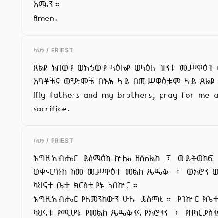
አሜን።

Amen.
ካህን / PRIEST
ጸልዩ አበውየ ወአኃውየ ላዕሌየ ወላዕለ ዝንቱ መሥዋዕት
አባቶቼና ወንድሞቼ በእኔ ላይ በመሥዋዕቱም ላይ ጸልዩ
My fathers and my brothers, pray for me an
sacrifice.
ካህን / PRIEST
እግዚአብሔር ይስማዕከ ኵሎ ዘሰአልከ ፤ ወይትወከፍ 
ወቊርባነከ ከመ መሥዋዕተ መልከ ጼዴቅ ፣ ወአሮን ወዘ
ካህናተ ቤተ ክርስቲያኑ ለበኵር።

እግዚአብሔር የለመንከውን ሁሉ ይስማህ። የበኵር የቤተ 
ካህናቱ የሚሆኑ የመልከ ጼዴቅንና የአሮንን ፣ የዘካርያስን