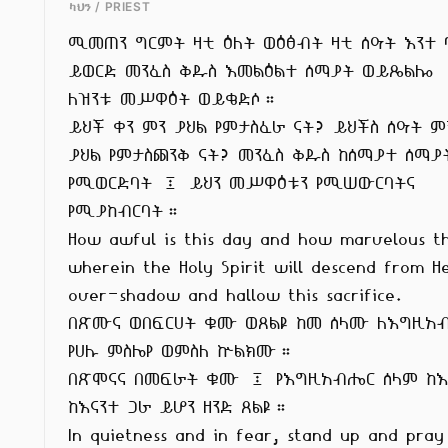
ካህን / PRIEST
ሚመጠን ግርምት ዛቲ ዕለት ወዕፅብት ዛቲ ሰዓት እንተ ባ
ይወርድ መንፈስ ቅዱስ እመልዕልተ ሰማያት ወይጼልሎ

ለዝንቱ መሥዋዕት ወይቄድሶ።

ይህች ቀን ምን ያህል የምታስፈራ ናት? ይህችስ ሰዓት ምን
ያህል የምታስጨንቅ ናት? መንፈስ ቅዱስ ከሰማያተ ሰማያት
የሚወርድባት ፤ ይህን መሥዋዕቱን የሚሠውርባትና

የሚያከብርባት።

How awful is this day and how marvelous th
wherein the Holy Spirit will descend from H
over-shadow and hallow this sacrifice.

በጽሙና ወበፍርሀት ቁሙ ወጸልዩ ከመ ሰላሙ ለእግዚአብ
የሀሉ ምስሌየ ወምስለ ኵልክሙ።

በጽሞናና በመፍራት ቁሙ ፤ የእግዚአብሔር ሰላም ከእኔ
ከእናንተ ጋራ ይሆን ዘንድ ጸልዩ።

In quietness and in fear, stand up and pray 