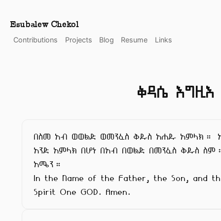
Esubalew Chekol
Contributions
Projects
Blog
Resume
Links
ቅዳሴ እግዚእ
በስመ አብ ወወልድ ወመንፈስ ቅዱስ አሐዱ አምላክ። 
አንድ አምላክ በሆነ በአብ በወልድ በመንፈስ ቅዱስ ስም።
አሜን።

In the Name of the Father, the Son, and the
Spirit One GOD. Amen.