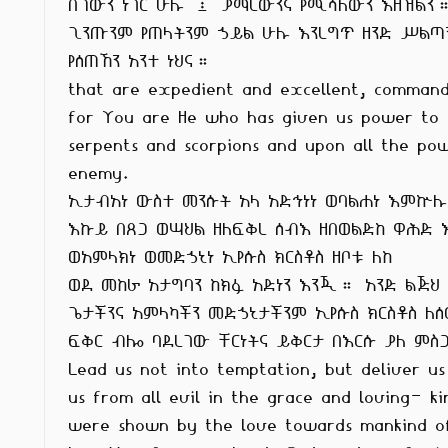
በጎውን ነገር ሁሉ ፤ ያማረውንና የሚሻለውን እዘዝልን።
ጊንጡንም የጠላትንም ኃይል ሁሉ እንረግጥ ዘንድ ሥልጣን
የሰጠኸን አንተ ነህና።

that are expedient and excellent, command
for You are He who has given us power to 
serpents and scorpions and upon all the pow
enemy.

ኢታብአነ ውስተ መንሱት አላ አድኅነነ ወባልሐነ እምኵሉ

እኩይ በጸጋ ወሣህል ዘለፍቅረ ሰብእ ዘበወልድከ ዋሕድ እ
ወአምላክነ ወመድኃኒነ ኢየሱስ ክርስቶስ ዘቦቱ ለከ

ወደ መከራ አታግባን ከክፉ አድነን እንጂ። አንድ ልጅህ

ጌታችንና አምላካችን መድኃኒታችንም ኢየሱስ ክርስቶስ ለሰ
ፍቅር ብሎ ባደረገው ቸርነትና ይቅርታ በእርሱ ያለ ምስጋ
Lead us not into temptation, but deliver us
us from all evil in the grace and loving- ki
were shown by the love towards mankind of