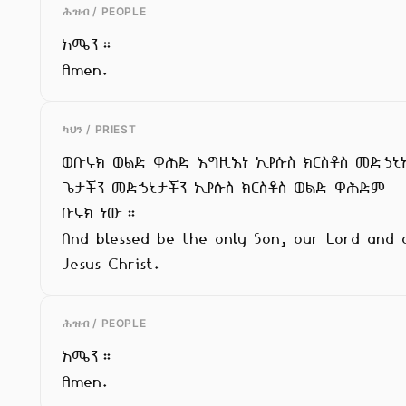
ሕዝብ / PEOPLE
አሜን።

Amen.
ካህን / PRIEST
ወቡሩክ ወልድ ዋሕድ እግዚእነ ኢየሱስ ክርስቶስ መድኃኒ
ጌታችን መድኃኒታችን ኢየሱስ ክርስቶስ ወልድ ዋሕድም

ቡሩክ ነው።

And blessed be the only Son, our Lord and o
Jesus Christ.
ሕዝብ / PEOPLE
አሜን።

Amen.