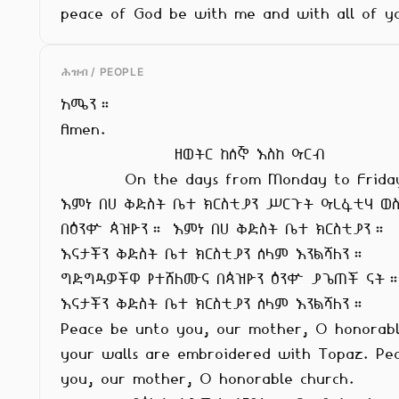
peace of God be with me and with all of y
ሕዝብ / PEOPLE
አሜን።

Amen.

                ዘወትር ከሰኞ እስከ ዓርብ

         On the days from Monday to Friday

እምነ በሀ ቅድስት ቤተ ክርስቲያን ሥርጉት ዓረፋቲሃ ወስ
በዕንቍ ጳዝዮን። እምነ በሀ ቅድስት ቤተ ክርስቲያን።

እናታችን ቅድስት ቤተ ክርስቲያን ሰላም እንልሻለን።

ግድግዳዎችዋ የተሸለሙና በጳዝዮን ዕንቍ ያጌጠች ናት።
እናታችን ቅድስት ቤተ ክርስቲያን ሰላም እንልሻለን።

Peace be unto you, our mother, O honorable
your walls are embroidered with Topaz. Pea
you, our mother, O honorable church.
