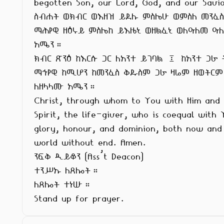
begotten Son, our Lord, God, and our Savio
ስብሐት ወክብር ወእዘዝ ይደሉ ምስሌሁ ወምስለ መንፈስ
ማሕየዊ ዘዕሩይ ምስሌከ ይእዜኒ ወዘልፈኒ ወለዓለመ ዓለ
አሜን።

ክብር ጽንዕ ከእርሱ ጋር ለአንተ ይገባል ፤ ከአንተ ጋራ 
ማኅየዊ ከሚሆን ከመንፈስ ቅዱስም ጋራ ዛሬም ዘወትርም

ለዘላላሙ አሜን።

Christ, through whom to You with Him and w
Spirit, the life-giver, who is coequal with Y
glory, honour, and dominion, both now and 
world without end. Amen.

ንፍቅ ዲይቆን (Ass’t Deacon)

ተንሥኡ ለጸሎት።

ለጸሎት ተነሡ።

Stand up for prayer.