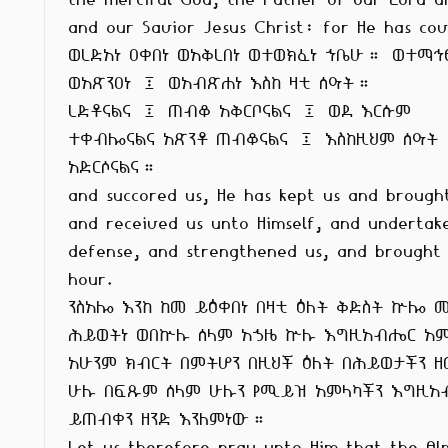
and our Savior Jesus Christ: for He has cov
ወረድአነ ዐቀበነ ወአቅረበነ ወተወክፈነ ኀቤሁ። ወተማኅፀነነ
ወአጽንዐነ ፤ ወአብጽሐነ እስከ ዛቲ ሰዓት።

ረድቶናልና ፤ ጠብቆ አቅርቦናልና ፤ ወደ እርሱም

ተቀብሎናልና አጽንቶ ጠብቆናልና ፤ እስከዚህም ሰዓት

አድርሶናልና።

and succored us, He has kept us and brought
and received us unto Himself, and undertake
defense, and strengthened us, and brought u
hour.

ንስአሎ እንከ ከመ ይዕቀበነ በዛቲ ዕለት ቅድስት ኵሎ መ
ሕይወትነ ወበኵሉ ሰላም አኃዜ ኵሉ እግዚአብሔር አም
አሁንም ክብርት በምትሆን በዚህች ዕለት በሕይወታችን ዘመ
ሁሉ በፍጹም ሰላም ሁሉን የሚይዝ አምላካችን እግዚአ
ይጠብቀን ዘንድ እንለምነው።

Let us therefore pray unto Him that the Alm