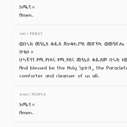
አሜን።

Amen.
ካህን / PRIEST
ወቡሩክ መንፈስ ቅዱስ ጰራቅሊጦስ መጽንዒ ወመንጽሔ

ኵልነ።

ሁላችንን የሚያነጻና የሚያጸና መንፈስ ቅዱስም ቡሩክ ነ
And blessed be the Holy Spirit, the Paraclete
comforter and cleanser of us all.
ሕዝብ / PEOPLE
አሜን።

Amen.