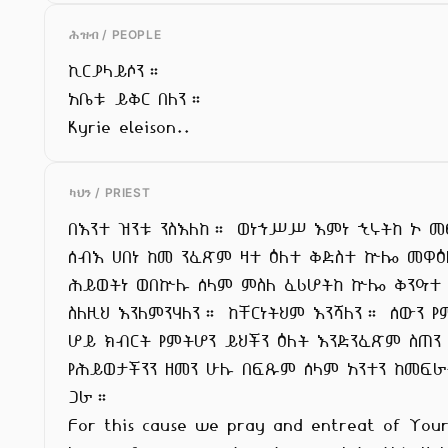
ሕዝብ / PEOPLE
ኪርያላይሶን።

አቤቱ ይቅር በለን።

Kyrie eleison..
ካህን / PRIEST
በእንተ ዝንቱ ንስእለከ። ወነኀሥሥ እምነ ኂሩትከ ኦ መ
ሰብእ ሀበነ ከመ ንፈጽም ዛተ ዕለተ ቅድስተ ኵሎ መዋዕለ
ሕይወትነ ወበኵሉ ሰላም ምስለ ፈሪሆትከ ኵሎ ቅንዓተ

ስለዚህ እንለምንሃለን። ከቸርነትህም እንሻለን። ሰውን የ
ሆይ ክብርት የምትሆን ይህችን ዕለት እንድንፈጽም ስጠን
የሕይወታችንን ዘመን ሁሉ በፍጹም ሰላም አንተን ከመፍራ
ጋራ።

For this cause we pray and entreat of Your