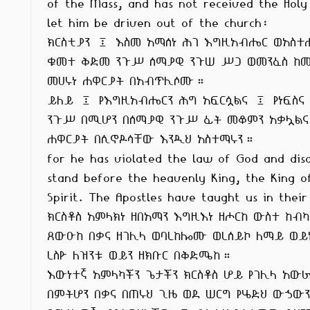
of the Mass, and has not received the Holy
let him be driven out of the church:

ክርስቲያን ፤ እስመ አማሰነ ሕገ እግዚአብሔር ወአስተሐ
ቁመተ ቅድመ ንጉሥ ሰማያዊ ንጉሠ ሥጋ ወመንፈስ ከመ
መሀሩነ ሐዋርያት በአብጥሊሶሙ።

ይለይ ፤ የእግዚአብሔርን ሕግ አፍርሷልና ፤ የነፍስና 
ንጉሥ በሚሆን በሰማያዊ ንጉሥ ፊት መቆምን አቃሏልና
ሐዋርያት በሲኖዶሳቸው እንዲህ አስተማሩን።

for he has violated the law of God and disd
stand before the heavenly King, the King o
Spirit. The Apostles have taught us in their 
ክርስቶስ አምላክነ ዘበአማን እግዚእነ ዘሖርከ ውስተ ከብካ
ጸውዑከ በቃና ዘገሊላ ወባረከሎሙ ወረሰይኮ ለማይ ወይነ
ረስዮ ለዝንቱ ወይን ዘክቡር በቅድሜከ።

እውነተኛ አምላካችን ጌታችን ክርስቶስ ሆይ የገሊላ አውራ
በምትሆን በቃና በጠሩህ ጊዜ ወደ ሠርግ የሄድህ ውኃውን