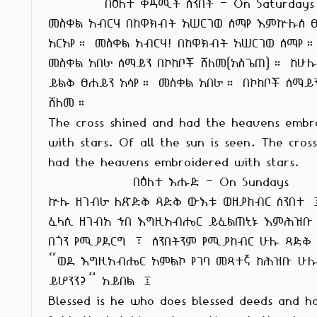
          በዕለተ ቀዳሚት ሰንበት - On Saturdays

መስቀል አብርሃ በከዋክብት አሠርገወ ሰማየ እምኵሉሰ ፀ
አርአየ። መስቀል አብርሃ! በከዋክብት አሠርገወ ሰማየ።
መስቀል አበራ ሰማይን በኮከቦች ሸለመ(አስጌጠ)። ከሁሉ
ይልቅ ፀሐይን አሳየ። መስቀል አበራ። በኮከቦች ሰማይን
ሸለመ።

The cross shined and had the heavens embro
with stars. Of all the sun is seen. The cross
had the heavens embroidered with stars.

               በዕለተ እሑድ - On Sundays

ኵሉ ዘገብራ ለጽድቅ ጻድቅ ውእቱ ወዘያከብር ሰንበተ 
ፈላሲ ዘገብአ ኀበ እግዚአብሔር ይፈልጠኒኑ እምሕዝቡ

በጎን የሚያደርግ ፣ ሰንበትንም የሚያከብር ሁሉ ጻድቅ
“ወደ እግዚአብሔር አምልኮ የገባ መጻተኛ ከሕዝቡ ሁሉ 
ይሆንን?” አይበል ፤

Blessed is he who does blessed deeds and ho