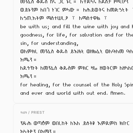
መንፈስ ቅዱስ ከኛ ጋር ኑር። ለተድላና ለደስታ የሚሆን

ወይኑንም ለበጎ ነገር ምላው። ለሕይወትና ለመድኃኒት 
ለኃጢአትም ማስተሠረያ ፣ ለማስተዋል ፣

be with us; and fill the wine with joy and h
goodness, for life, for salvation and for the
sin, for understanding,

ወለምክረ መንፈስ ቅዱስ ይእዜኒ ወዘልፈኒ ወለዓለመ ዓ
አሜን።

ለደኅንነት ለመንፈስ ቅዱስም ምክር ዛሬ ዘወትርም ለዘላለ
አሜን።

for healing, for the counsel of the Holy Spi
and ever and world with out end. Amen.
ካህን / PRIEST
ንጹሕ ወጣዕም ወበረከት ለእለ ይሰትዩ እምደምከ ክቡር

አላትዮን በአማን።
