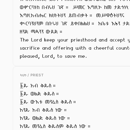
ወቍርባነከ በብሩህ ገጽ። ሥመር እግዚኦ ከመ ታድኅነኒ
እግዚአብሔር ክህነትህን ይጠብቃት። መሥዋዕትህንና

ቊርባንህንም በቡሩህ ገጽ ይቀበልልህ። አቤቱ እኔን ታድነ
ዘንድ ማዳንን ውደድ።

The Lord keep your priesthood and accept y
sacrifice and offering with a cheerful count
pleased, Lord, to save me.
ካህን / PRIEST
፩ዱ አብ ቅዱስ።

፩ዱ ወልድ ቅዱስ።

፩ዱ ውእቱ መንፈስ ቅዱስ።

አንዱ አብ ቅዱስ ነው።

አንዱ ወልድ ቅዱስ ነው።

አንዱ መንፈስ ቅዱስም ቅዱስ ነው።
