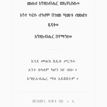
መሐለ እግዚአብሔር ወኢይኔስሕ።
አንተ ካህኑ ለዓለም በከመ ሢመቱ ለመልከ
ጼዴቅ።
እግዚአብሔር በየማንከ።
እንደ መልከ ጸዴቅ ሥርዓት
አንተ ዘላለም ካህን ነህ ብሎ።
እግዚአብሔር ማለ አይጸጸትም።
መዝሙረ ዳዊት 110 ፥ 4