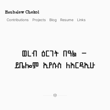
Esubalew Chekol
Contributions
Projects
Blog
Resume
Links
ወረብ ዕርገት በዓል -
ይቤሎም ኢየሱስ ለአርዳኢሁ
፨