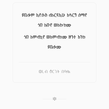
ይቤሎም ኢየሱስ ለአርዳኢሁ አዓርግ ሰማየ
ኀበ አቡየ ወአኩክሙ
ኀበ አምላኪየ ወአምላክሙ ዘንተ እንከ
ይቤሎሙ
ወረብ ዕርገት በዓል
፨