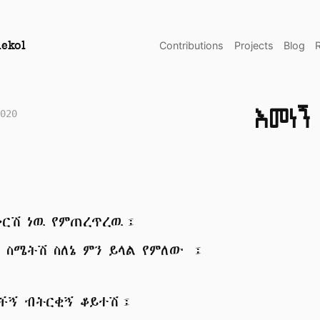
Contributions
Projects
Blog
ekol
እመነኝ
020
ቅርሽ ነዉ የምጠረጥረዉ፤
ት ስሜትሽ ስለኔ ምን ይላል የምለው ፤
ለችኝ ብትርቂኝ ቆይተሽ፤