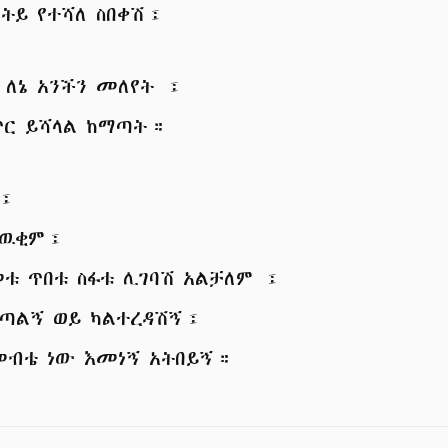
ትይ የተሻለ ስበቀሽ፤
 ለኔ አንችን መለየት ፤
ጥር ይሻላል ከማጣት።
ሁ፤
ታዉቂም፤
ቱ ጥበቱ ስፋቱ ሊገባሽ አልቻለም ፤
ወጣልኝ ወይ ካልተረዳሽኝ፤
ብቴ ነው እመነኝ አትበይኝ።