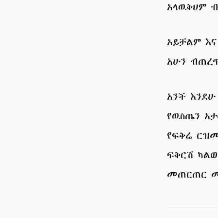
አላዉቅህም ብ
አይቻልም እና
አሁን ብጠረ
አንች እንደ
የዉስጤን አ
የፍቅሬ ርዝመ
ፍቅርሽ ካል
መጠርጠር መ