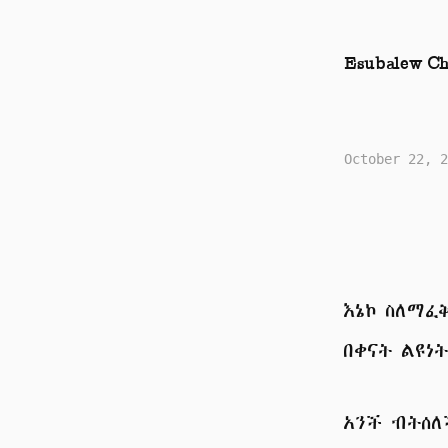
Esubalew Ch
October 22, 2
እኔኮ ስለማፈ
በቀናት ልዩነ
አንች ብትሰ