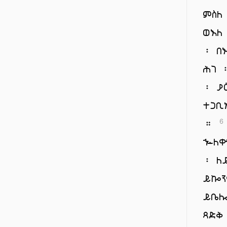
ምስለ
ወእለ
፡ በ
ሕገ 
፡ ያ
ተጋቢ
።
6
ኍለ
፡ ለ
ይኰን
ይቤሎ
ጻድቅ