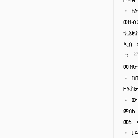
፡ ለ
ወዘብ
ኀይል
ዲበ 
።
27
መዝራ
፡ በ
ለእስ
፡ ው
ምስለ
መኑ 
፡ ረ