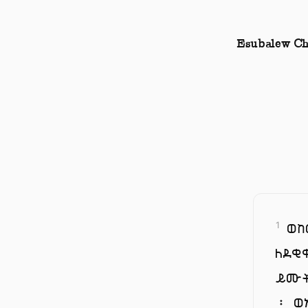
Esubalew Ch
ወከ
1
ለደቂ
ይሙ
፡ ወ