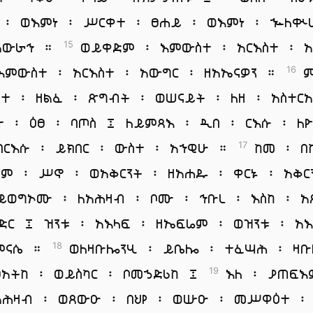
 ፡ ወእምነ ፡ ሥርቀተ ፡ ፀሐይ ፡ ወእምነ ፡ ኍለ
አውራኅ ።
ወይቀድም ፡ እምውስተ ፡ አርእስተ ፡ አ
15
እምውስተ ፡ አርእስተ ፡ አውግር ፡ ዘአኤናዎን ።
ም
16
ንተ ፡ ዘልፈ ፡ ጽግብት ፡ ወሠናይት ፡ ለዘ ፡ አስተርአ
ተ ፡ ዕፀ ፡ ባጦስ ፤ ለይምጻእ ፡ ዲበ ፡ ርእሱ ፡ ለ
በርእሱ ፡ ይክበር ፡ ውስተ ፡ አኀዊሁ ።
ከመ ፡ በ
17
ህም ፡ ሥኖ ፡ ወአቅርንት ፡ ዘአሐዱ ፡ ቀርኑ ፡ አቅር
ይወግኦሙ ፡ ለአሕዛብ ፡ ቦሙ ፡ ኅቡረ ፡ እስከ ፡ አ
ድር ፤ ዝንቱ ፡ አእላፍ ፡ ዘኤፍሬም ፡ ወዝንቱ ፡ አእ
ምናሴ ።
ወለዛቡሎንሂ ፡ ይቤሎ ፡ ተፈሣሕ ፡ ዛቡ
18
ፀአትከ ፡ ወይስካር ፡ ቦመኃድሪከ ፤
እለ ፡ ያጠፍ
19
አሕዛብ ፡ ወጸውዑ ፡ በህየ ፡ ወሡዑ ፡ መሥዋዕተ ፡