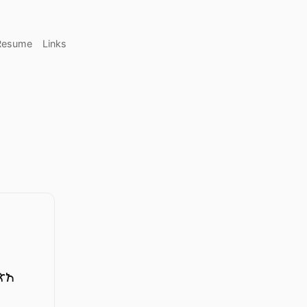
Resume
Links
፡
፡
ጽአ
፡