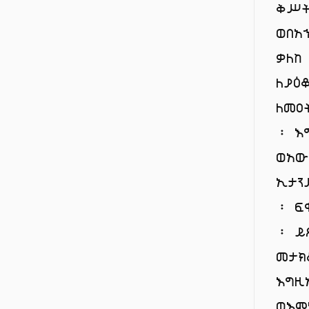
ቅሥ
ወበአ
ቃለከ
ለያዕ
ለመዐ
፡ እ
ወአው
ኢታን
፡ ፍ
፡ ይ
መታ
እግዚ
ወእም