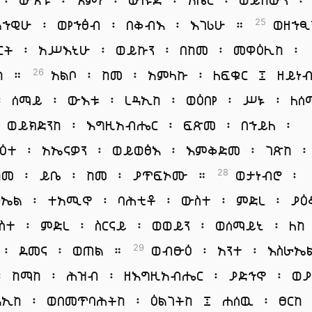
አኀዊሁ ፡ ወየኀፅብ ፡ በቅብእ ፡ እገሪሁ ።
ወዘኀፂ
25
ርት ፡ አሥእኒሁ ፡ ወይኩን ፡ በከመ ፡ መዋዕሊከ ፡
ከ ።
አልቦ ፡ ከመ ፡ አምላኩ ፡ ለፍቁር ፤ ዘይነ
26
፡ ሰማይ ፡ ውእቱ ፡ ረዳኢከ ፡ ወዕበየ ፡ ሥኑ ፡ ለሰ
ወይክድንከ ፡ እግዚአብሔር ፡ ፍጽመ ፡ በኀይለ ፡
ዕተ ፡ አኤናዎን ፡ ወይወፅእ ፡ እምቅድመ ፡ ገጽከ ፡
ከመ ፡ ይቤ ፡ ከመ ፡ ያጥፍኦሙ ።
ወታነብሮ ፡
28
ራኤል ፡ ተአሚኖ ፡ ባሕቲቶ ፡ ውስተ ፡ ምድረ ፡ ያ
ስተ ፡ ምድረ ፡ ስርናይ ፡ ወወይን ፡ ወሰማይኒ ፡ ለከ
 ፡ ደመና ፡ ወጠል ።
ወብፁዕ ፡ አንተ ፡ እስራኤ
29
፡ ከማከ ፡ ሕዝብ ፡ ዘእግዚአብሔር ፡ ያድኅኖ ፡ ወያ
ዳኢከ ፡ ወበመጥባሕትከ ፡ ዕልገትከ ፤ ሐሰዉ ፡ ፀርከ