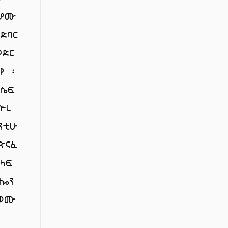
ቊሆሙ
ድባር
ድር
የ ፡
ዮሴፍ
ኵረ
ንቲሁ
ጽናፈ
ላፍ
ሎን
እዎሙ