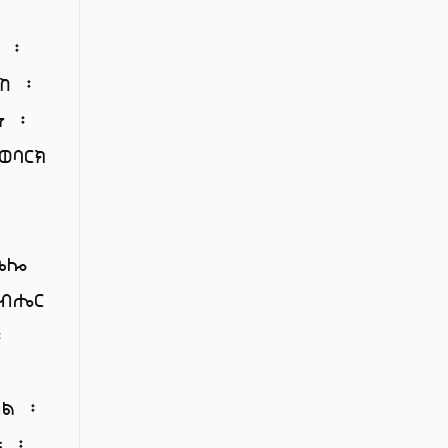
፡
በ ፡
ከ ፡
ነ ፡
ወባርክ
ቤሎ
አብሔር
፡
ጠል ፡
ቱ ፡