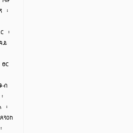
ን ፡
ብር ፡
ማይ
 ፀር
ዕቆብ
 ፡
ል ፡
ጸንዐከ
 ፡