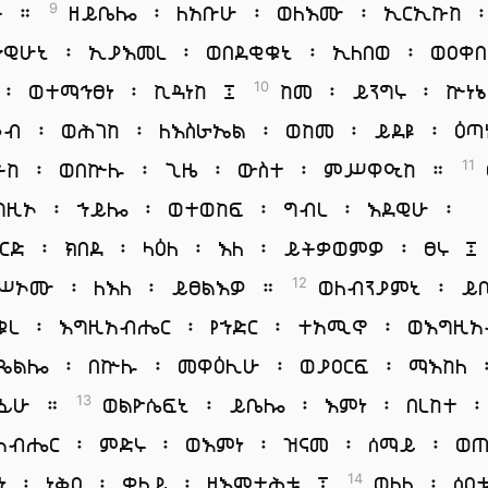
ት ።
ዘይቤሎ ፡ ለአቡሁ ፡ ወለእሙ ፡ ኢርኢኩከ 
9
ኀዊሁኒ ፡ ኢያእመረ ፡ ወበደቂቁኒ ፡ ኢለበወ ፡ ወዐቀ
 ፡ ወተማኅፀነ ፡ ኪዳነከ ፤
ከመ ፡ ይንግሩ ፡ ኵነኔ
10
ቆብ ፡ ወሕገከ ፡ ለእስራኤል ፡ ወከመ ፡ ይደዩ ፡ ዕጣ
ትከ ፡ ወበኵሉ ፡ ጊዜ ፡ ውስተ ፡ ምሥዋዒከ ።
11
ግዚኦ ፡ ኀይሎ ፡ ወተወከፍ ፡ ግብረ ፡ እደዊሁ ፡
ርድ ፡ ክበደ ፡ ላዕለ ፡ እለ ፡ ይትቃወምዎ ፡ ፀሩ ፤
ሥኦሙ ፡ ለእለ ፡ ይፀልእዎ ።
ወለብንያምኒ ፡ ይ
12
ቁረ ፡ እግዚአብሔር ፡ የኀድር ፡ ተአሚኖ ፡ ወእግዚ
ጼልሎ ፡ በኵሉ ፡ መዋዕሊሁ ፡ ወያዐርፍ ፡ ማእከለ 
ክፊሁ ።
ወልዮሴፍኒ ፡ ይቤሎ ፡ እምነ ፡ በረከተ ፡
13
አብሔር ፡ ምድሩ ፡ ወእምነ ፡ ዝናመ ፡ ሰማይ ፡ ወ
ነ ፡ ነቅዐ ፡ ቀላይ ፡ ዘእምታሕቱ ፤
ወለለ ፡ ሰዐ
14