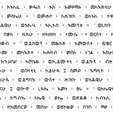
 ፡ አእላፈ ፡ ቃዴስ ፡ እለ ፡ እምየማኑ ፡ መላእክቲሁ
 ፡ ምስሌሁ ።
ወምሕኮ ፡ ለሕዝቡ ፡ ወለእለ ፡ ተ
3
እደዊሁ ፡ ወእሉሂ ፡ እሊአከ ፡ እሙንቱ ።
ወረከቡ
4
፡ በቃለ ፡ ዚአሁ ፡ ዘአዘዘነ ፡ *ሙሴ ፡* ወርስተ ፡ 
ዕቆብ ።
ወይከውን ፡ መልአክ ፡ እምውስተ ፡ ፍቁር
5
ኦሙ ፡ መላእክተ ፡ አሕዛብ ፡ ምስለ ፡ ነገደ ፡ እስ
አኀሥሦ ፡ ለሮቤል ፡ ወኢይሙተኒ ፡ ወይኩን ፡ ብዙ
ቊሁ ።
ወበዛቲኒ ፡ ለይሁዳ ፤ ስምዖ ፡ እግዚኦ ፡
7
ይሁዳ ፡ ወይግባእ ፡ ውስተ ፡ ሕዝቡ ፡ ወእደዊሁ ፡
ናሁ ፤ ወኵኖ ፡ ረዳኤ ፡ እምነ ፡ ፀሩ ።
ወለሌዊ
8
 ፡ አግብኡ ፡ ለሌዊ ፡ ቃሎ ፡ ወጽድቆ ፡ ለብእሲ
 ፡ ዘአመከርዎ ፡ መከራ ፡ ወፀአልዎ ፡ በኀበ ፡ ማየ 