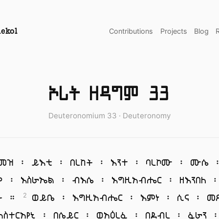
Contributions
Projects
Blog
ekol
ኦሪት ዘዳግም 33
Deuteronomium 33 · Deuteronomy
መዝ ፡ ይእቲ ፡ በረከት ፡ እንተ ፡ ባረኮሙ ፡ ሙሴ 
ቀ ፡ እስራኤል ፡ ብእሴ ፡ እግዚአብሔር ፡ ዘእንበለ 
ት ።
ወይቤ ፡ እግዚአብሔር ፡ እምነ ፡ ሲና ፡ መ
2
አስተርአየኒ ፡ በሴይር ፡ ወአዕረፈ ፡ በደብረ ፡ ፋራን 