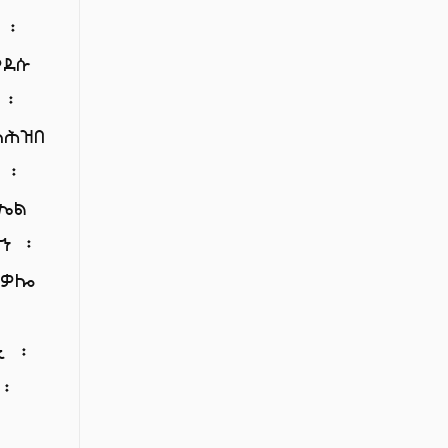
 ፡
ቀደሱ
 ፡
ለሕዝበ
 ፡
ራኤል
ኀ ፡
 ቃሎ
ኒ ፡
 ፡
፡