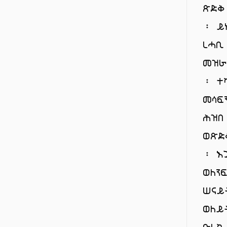
ጽድቅ
፡ ይ
ረሓቢ
መዝራ
፡ ተ
መሳፍ
ሕዝበ
ወጽድ
፡ እ
ወለን
ሠናይ
ወለይ
ቡሩክ