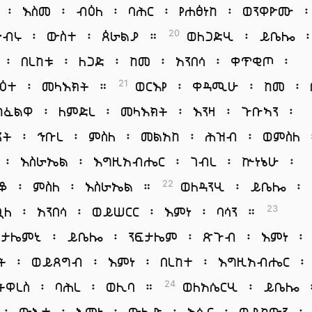
 ፡ እስመ ፡ ብዕለ ፡ ባሕር ፡ የሐፅነከ ፡ ወንዋዮሙ ፡
ነብሩ ፡ ውስተ ፡ ጰራልያ ።
ወለጋድሂ ፡ ይቤሎ 
20
 ፡ በረከቱ ፡ ለጋድ ፡ ከመ ፡ አንበሳ ፡ ቀጥቂጦ ፡
ዕተ ፡ መላእክት ።
ወርእየ ፡ ቀዳሚሁ ፡ ከመ ፡ 
21
ካፈልዋ ፡ ለምድረ ፡ መላእክት ፡ እንዛ ፡ ጉቡኣን ፡
ንት ፡ ኅቡረ ፡ ምስለ ፡ መልአከ ፡ ሕዝብ ፡ ወምስለ 
 ፡ እስራኤል ፡ እግዚአብሔር ፡ ገብረ ፡ ኵነኔሁ ፡
ቆ ፡ ምስለ ፡ እስራኤል ።
ወለዳንሂ ፡ ይቤሎ ፡ 
22
ጓለ ፡ አንበሳ ፡ ወይሠርር ፡ እምነ ፡ ባሳን ።
23
ፍታሌምኒ ፡ ይቤሎ ፡ ንፍታሌም ፡ ጽጉብ ፡ እምነ ፡
ት ፡ ወይጸግብ ፡ እምነ ፡ በረከተ ፡ እግዚአብሔር ፡
ትዋረስ ፡ ባሕረ ፡ ወሊባ ።
ወለአሴርሂ ፡ ይቤሎ 
24
 ፡ ውእቱ ፡ እምነ ፡ ውሉድ ፡ አሴር ፡ ወይከውን ፡ 