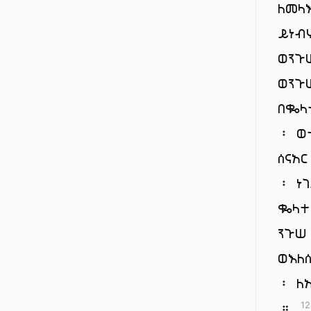
ለመላ
ይነብ
ወንጉ
ወንጉ
በቈላ
፡ ወ
ሰናአ
፡ ነ
ቈላተ
ንጉሠ
ወእለ
፡ ለ
።
12