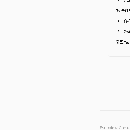
ኢትበ
፡ ሰ
፡ ኤ
ክፍ
Esubalew Cheko