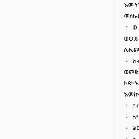
እምኀ
ምስሌ
፡ 
ወወይ
ሴሌም
፡ አ
ወምድ
ለጸላ
እም
፡ ሰ
፡ ለ
፡ ል
፡ ኢ