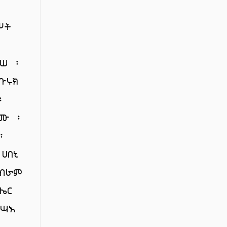
ሥት
ጉሠ ፡
ቡሩክ
፡
ኦሙ ፡
፡
ሀበኒ
ብራም
ሔር
ንሣእ