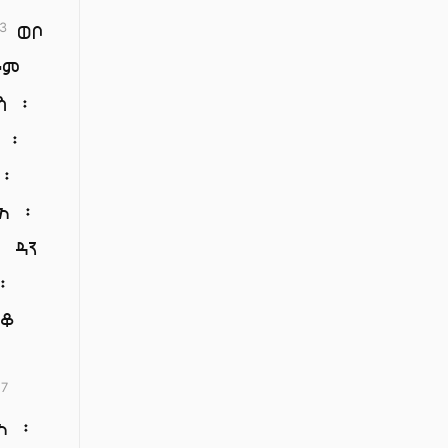
ወቦ
3
ራም
ስ ፡
 ፡
 ፡
አ ፡
 ዳን
፡
ስቆ
17
አ ፡