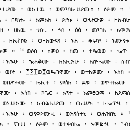
ያቲሆሙ ፡ ወአተዉ ፡ ወምንባራቲሆሙሰ ፡ ሶዶም ።
1
ለ ፡ በጽሑ ፡ እምእለ ፡ ድኅኑ ፡ ወዜነውዎ ፡ ለአብ
ንዘ ፡ ሀለዉ ፡ ኅቡረ ፡ ኀበ ፡ ዕፅ ፡ መንገለ ፡ አሞሮ
 ፡ ለኤስኮል ፡ ወለአውናን ፡ እለ ፡ ቅሩባን ፡ እሙንቱ
ብራም ።
ወሶበ ፡ ሰምዐ ፡ ከመ ፡ ተፄወወ ፡ ሎጥ
14
 ፡እኁሁ ፡ ኈለቆሙ ፡ ለእሊአሁ ፡ ለኵሎሙ ፡ ሰብ
፡ ወኮነ ፡ ፫፻፲ወ፰ወዴገኖሙ ፡ ወተለዎሙ ፡ እስከ ፡
ወበጽሖሙ ፡ ሌሊተ ፡ ምስለ ፡ ደቁ ፡ ወቀተሎሙ 
ኖሙ ፡ እስከ ፡ ኮቤር ፡ እንተ ፡ እምፀጋማ ፡ ለደማ
ወነሥኦሙ ፡ አብቅሊሆሙ ፡ ወነሥኦ ፡ ለሎጥሂ ፡
 ፡እኁሁ ፡ ወንቀዮሙሂ ፡ ወአንስተኒ ፡ ወሕዝበኒ ።
አ ፡ ንጉሠ ፡ ሶዶም ፡ ወተቀበሎ ፡ እምድኅረ ፡ ገብ