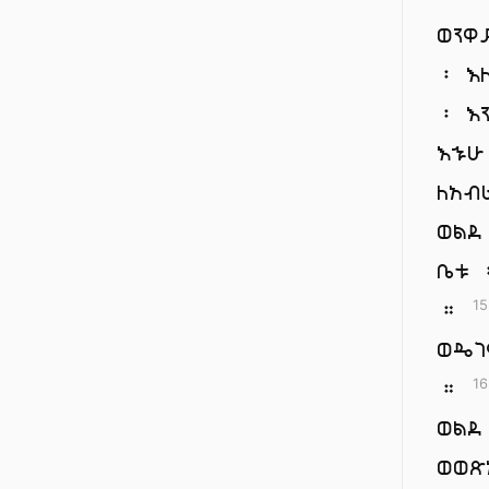
ወንዋ
፡ እ
፡ እ
እኁሁ
ለአ
ወልደ
ቤቱ 
።
15
ወዴገ
።
16
ወልደ
ወወጽ