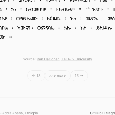
ል ፡ አነ ፡ አብዐልክዎ ፡ ለአብራም ።
እንበለ ፡ 
24
ብእየ ፡ ወክፍሎሙ ፡ ለዕደዉ ፡ እለ ፡ መጽኡ ፡ ምስ
ስኮል ፡ አውናን፡ ወምንባሬ ፡ እሉ ፡ እለ ፡ ይነሥኡ
ሎሙ ።
Source:
Ran HaCohen, Tel Aviv University
← 13
ኦሪት ዘልደት
15 →
l
·
Addis Ababa, Ethiopia
GitHub
X
Teleg