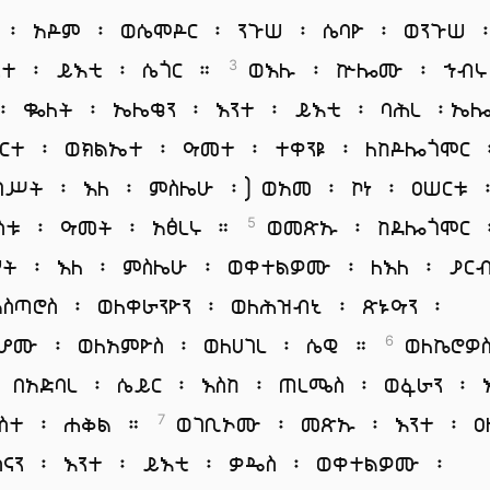
 ፡ አዶም ፡ ወሴሞዶር ፡ ንጉሠ ፡ ሴባዮ ፡ ወንጉሠ ፡
ንተ ፡ ይእቲ ፡ ሴጎር ።
ወእሉ ፡ ኵሎሙ ፡ ኀብሩ
3
 ፡ ቈለት ፡ ኤሌቄን ፡ እንተ ፡ ይእቲ ፡ ባሕረ ፡ኤ
ርተ ፡ ወክልኤተ ፡ ዓመተ ፡ ተቀንዩ ፡ ለከዶሎጎሞር 
ነገሥት ፡ እለ ፡ ምስሌሁ ፡) ወአመ ፡ ኮነ ፡ ዐሠርቱ 
ስቱ ፡ ዓመት ፡ አፅረሩ ።
ወመጽኡ ፡ ከደሎጎሞር 
5
ሦት ፡ እለ ፡ ምስሌሁ ፡ ወቀተልዎሙ ፡ ለእለ ፡ ያር
አስጣሮስ ፡ ወለቀራንዮን ፡ ወለሕዝብኒ ፡ ጽኑዓን ፡
ሆሙ ፡ ወለአምዮስ ፡ ወለሀገረ ፡ ሴዊ ።
ወለኬሮዎ
6
፡ በአድባረ ፡ ሴይር ፡ እስከ ፡ ጠረሜስ ፡ ወፋራን ፡ 
ስተ ፡ ሐቅል ።
ወገቢኦሙ ፡ መጽኡ ፡ እንተ ፡ ዐ
7
ስናን ፡ እንተ ፡ ይእቲ ፡ ቃዴስ ፡ ወቀተልዎሙ ፡