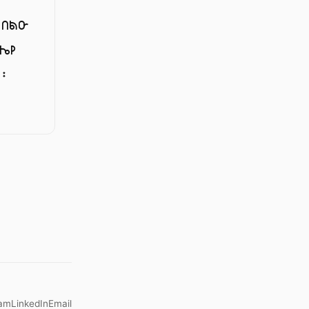
ዘበልዑ
ሌየ
 ፡
ram
LinkedIn
Email