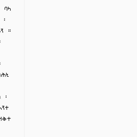
 ባላ
 ፡
ሎን ።
፡
፡
፡
ብሕኒ
ስ ፡
እንተ
ዘቅተ