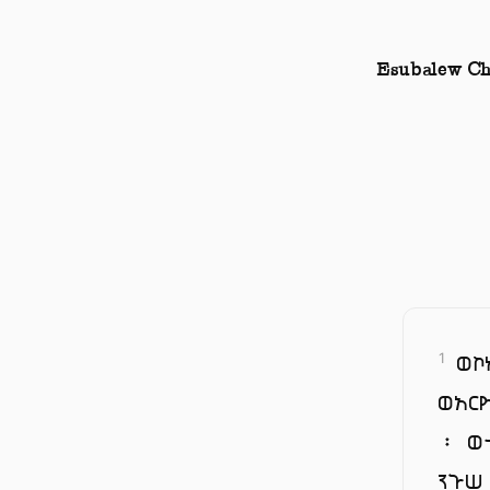
Esubalew Ch
ወኮ
1
ወአር
፡ ወ
ንጉሠ