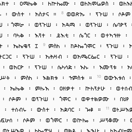
እክተ ፡ ዐማሌቅ ፡ ለኵሎሙ ፡ ወለአሞሬዎስ ፡ ወለእ
ሩ ፡ ውስተ ፡ አስታና ።
ወወጽኡ ፡ ንጉሠ ፡ ሶዶም
8
ሠ ፡ጎሞራ ፡ ወንጉሠ ፡ አዳማ ፡ ወንጉሠ ፡ ሴባዮን 
ሠ ፡ ባላቅ ፡ እንተ ፡ ይእቲ ፡ ሴጎር ፡ ወተኣኀዙ ፡
ተ ፡ ኤሌቄን ፤
ምስለ ፡ ከዶሎጎሞር ፡ ንጉሠ ፡
9
ተርጋር ፡ ንጉሠ ፡ አሕዛብ ፡ ወአሜርፌር ፡ ንጉሠ ፡
ር ፡ ወአርዮ ፡ ንጉሠ ፡ ሴላሳድ፡ እሉ ፡ እሙንቱ ፡ አ
ገሥት ፡ ምስለ ፡ እልክቱ ፡ ኀምስቱ ።
ወውእቱሰ 
10
 ፡ ኤሌቅ ፡ ምሉእ ፡ ዐዘቃተ ፡ ኵለንታሁ ፡ ወተሰብ
 ፡ ሶዶም ፡ ወንጉሠ ፡ ጎሞር ፡ ወቀተልዎሙ ፡ በህየ
ሰ ፡ ተሰብሩ ፡ ውስተ ፡ አድባር ፡ ጐዩ ።
ወነሥእ
11
አፍራሰ ፡ ሶዶም ፡ ወጎሞር ፡ ወኵሎ ፡ ሥንቆሙ ፡ 
ወነሥእዎ ፡ ለሎጥሂ ፡ ወልደ ፡ እኁሁ ፡ ለአብራም