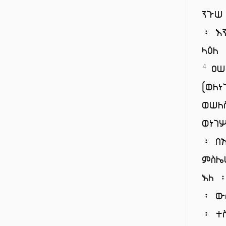
ንጉሠ
፡ እ
ላዕለ
ዐሠ
4
(ወለ
ወሠለ
ወነገ
፡ በ
ምስሌ
እለ 
፡ ው
፡ ተ