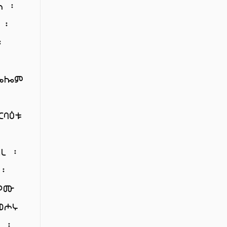
ለ ፡
 ፡
፡
 ኤሎም
ርባዕቱ
፡
ረ ፡
 ፡
ዎሙ
ወሖሩ
 ፡