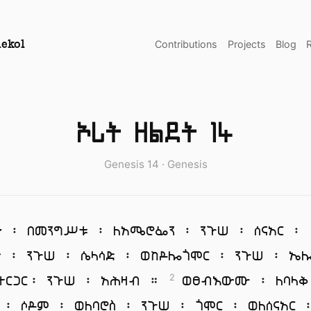
Contributions
Projects
Blog
ekol
ኦሪት ዘልደት 14
Genesis 14 · Genesis
ነ ፡ በመንግሥቱ ፡ ለአሜሮፌን ፡ ንጉሠ ፡ ሰናአር ፡
ዮ ፡ ንጉሠ ፡ ሴላሳድ ፡ ወከዶሎጎሞር ፡ ንጉሠ ፡ ኤ
ተርጋር፡ ንጉሠ ፡ አሕዛብ ።
ወፀብእውሙ ፡ ለባላቅ
2
 ፡ ሶዶም ፡ ወለባሮስ ፡ ንጉሠ ፡ ጎሞር ፡ ወለሰናአር 