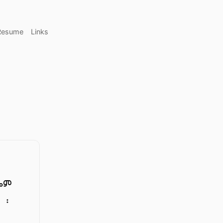
Resume
Links
ሎም
 ፡
፡