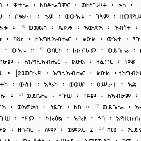
በ ፡ ቀተሎ ፡ ለከዶሎጎሞር ፡ ወለነገሥት ፡ እለ ፡
ሁ ፡ በቈላተ ፡ ሴዎ ፡ ወውእቱ ፡ ገዳም ፡ ዘመንግ
ውእቱ ።
ወመልከ ፡ ጼድቅ ፡ አውጽአ ፡ ኅብስተ ፡
18
ነ ፡ ካህኑ ፡ ለእግዚአብሔር ፡ ልዑል ፡ ውእቱ ፡ ን
 ፡ ውእቱ ።
ወባረኮ ፡ ለአብራም ፡ ወይቤሎ ፡ 
19
ብራም ፡ ለእግዚአብሔር ፡ ልዑል ፡ ዘፈጠረ ፡ ሰማየ 
ረ ። [20ወቡሩክ ፡ እግዚአብሔር ፡ ልዑል ፡ዘአግብ
እትከ ፡ ውስተ ፡ እዴከ ፡ ወወሀቦ ፡ ዐሥራተ ፡ እድ 
ኵሉ ።
ወይቤሎ ፡ ንጉሠ ፡ ሶዶም ፡ ለአብራም ፡ 
21
ብአ ፡ ወአፍራሰ ፡ ኀደጉ ፡ ለከ ።
ወይቤሎ ፡ አ
22
ንጉሠ ፡ ሶዶም ፡ ኣሌዕል ፡ እዴየ ፡ ኀበ ፡ እግዚአብ
ዑል ፡ ዘገብረ ፡ ሰማየ ፡ ወምድረ ፤
ከመ ፡ ኢይ
23
ፈትለ ፡ ወኢቶታነ ፡ አሥኣን ፡ እምንዋይከ ፡ ከመ ፡