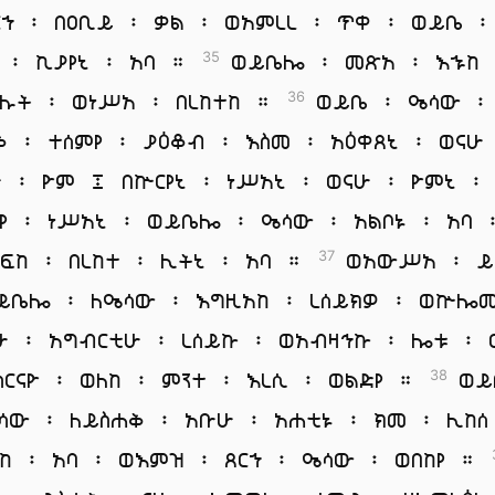
ርኀ ፡ በዐቢይ ፡ ቃል ፡ ወአምረረ ፡ ጥቀ ፡ ወይቤ ፡
ኒ ፡ ኪያየኒ ፡ አባ ።
ወይቤሎ ፡ መጽአ ፡ እኁከ 
35
ሉት ፡ ወነሥአ ፡ በረከተከ ።
ወይቤ ፡ ዔሳው ፡
36
ቅ ፡ ተሰምየ ፡ ያዕቆብ ፡ እስመ ፡ አዕቀጸኒ ፡ ወናሁ
 ፡ ዮም ፤ በኵርየኒ ፡ ነሥአኒ ፡ ወናሁ ፡ ዮምኒ ፡
ትየ ፡ ነሥአኒ ፡ ወይቤሎ ፡ ዔሳው ፡ አልቦኑ ፡ አባ 
ረፍከ ፡ በረከተ ፡ ሊትኒ ፡ አባ ።
ወአውሥአ ፡ ይ
37
ይቤሎ ፡ ለዔሳው ፡ እግዚአከ ፡ ረሰይክዎ ፡ ወኵሎ
ሁ ፡ አግብርቲሁ ፡ ረሰይኩ ፡ ወአብዛኅኩ ፡ ሎቱ ፡
ስርናዮ ፡ ወለከ ፡ ምንተ ፡ እረሲ ፡ ወልድየ ።
ወይ
38
ሳው ፡ ለይስሐቅ ፡ አቡሁ ፡ አሐቲኑ ፡ ክመ ፡ ሊከሰ
ትከ ፡ አባ ፡ ወእምዝ ፡ ጸርኀ ፡ ዔሳው ፡ ወበከየ ።