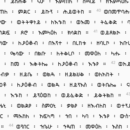
 ፡ ይስሐቅ ፡ ናሁ ፡ እምጠለ ፡ ሰማይ ፡ ዘእምላዕሉ
ጠለ ፡ ምድር ፡ ይኩን ፡ ሕይወትከ ።
ወበመጥባሕ
40
የው ፡ ወትትቀነይ ፡ ለእኁከ ፡ ወእመ ፡ ትፈቅድ ፡ 
ግድፍ ፡ ጾሮ ፡ እምላዕለ ፡ ክሳድከ ።
ወይጸልኦ ፡
41
ሳው ፡ ለያዕቆብ ፡ በእንተ ፡ በረከቱ ፡ ዘባረኮ ፡ አቡ
 ፡ ዔሳው ፡ በልቡ ፡ ለትቅረቦ ፡ መዋዕለ ፡ ላሑ ፡
የ ፡ ከመ ፡ እቅትሎ ፡ ለያዕቆብ ፡ እኁየ ።
ወአይ
42
ርብቃ ፡ ዘይቤ ፡ ወልዳ ፡ ዘይልህቅ ፡ ወለአከት ፡
ዐቶ ፡ ለያዕቆብ ፡ ወልዳ ፡ ዘይንእስ ፡ ወትቤሎ ፡ 
 ፡ እኁከ ፡ ይንዕወከ ፡ ወይፈቅድ ፡ ይቅትልከ ።
4
ዜኒ ፡ ወልድየ ፡ ስምዐኒ ፡ ቃልየ ፡ ዘእብለከ ፡ ወተ
ር ፡ ማእከለ ፡ አፍላግ ፡ ኀበ ፡ ላባ ፡ እኁየ ፡ ውስ
 ።
ወንበር ፡ ኀቤሁ ፡ ኅዳጠ ፡ መዋዕለ ፡ እስከ 
44