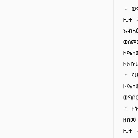
፡ ወ
ሊተ 
እብላ
ወሰም
ለዔሳ
ለአ
፡ ና
ለዔሳ
ወግበ
፡ ዘ
ዘከመ
ሊተ 