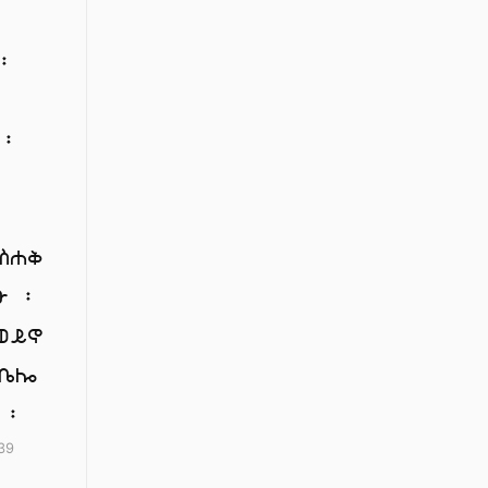
፡
 ፡
፡
ስሐቅ
ሙ ፡
 ወይኖ
ቤሎ
 ፡
39