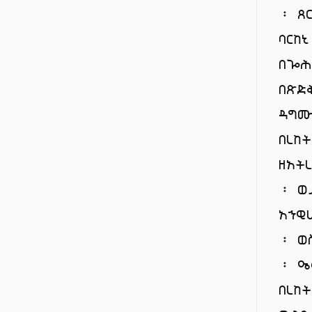
፡ ጸ
ባርከ
በጐሕ
በጽድ
ዳግሙ
በረከ
ዘአት
፡ ወ
አኀዊ
፡ ወ
፡ ዔ
በረከ