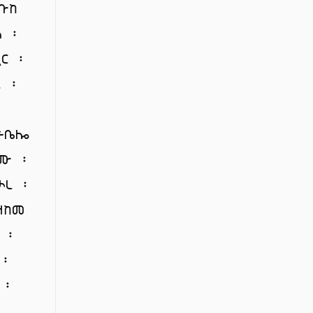
ቡከ
 ፡
ጓር ፡
ኒ ፡
ትቤሎ
እሙ ፡
ረ ፡
ዘከመ
 ፡
 ፡
 ፡
፡