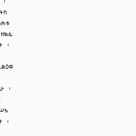
 ፡
ትከ
ባሕቱ
 ዘልፈ
ሁ ፡
ድዕዋ
ናሁ ፡
3
ንሥእ
ተ ፡
፡