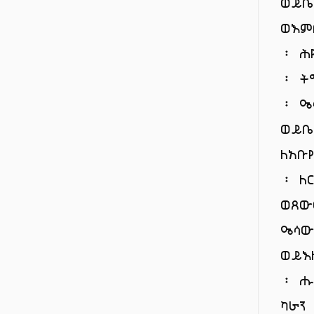
ወይቤ
ወእም
፡ ሕ
፡ ት
፡ ዔ
ወይቤ
ለአቡ
፡ ለ
ወጸው
ዔሳው
ወይእ
፡ ሑ
ካራን