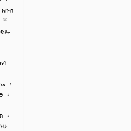
 አቡከ
።
30
ወልዱ
አባ
ቤሎ ፡
ፀ ፡
ክ ፡
አቡሁ