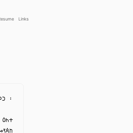
Resume
Links
ምጋ ፡
 ዕለተ
ጐንጳከ