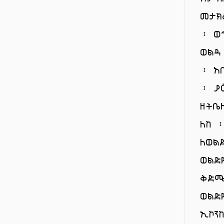
መታክ
፡ ወ
ወል
፡ አ
፡ ያ
ዘትቤ
ለከ 
ለወል
ወልድ
ቅድ
ወልድ
ኢኮን