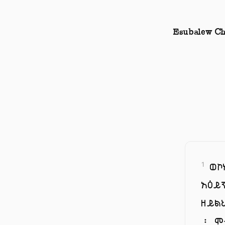
Esubalew Ch
ወኮ
1
አዕይ
ዘይል
፡ ሞ