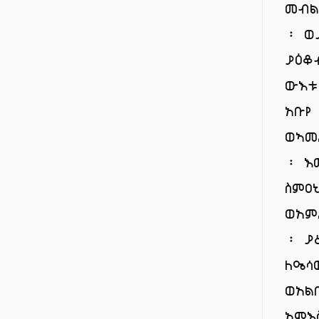
መብል
፡ ወ
ያዕቆ
ውእቱ
አቡየ
ወኣመ
፡ እ
ስምዐ
ወአም
፡ ያ
ለዔሳ
ወአል
አምእ