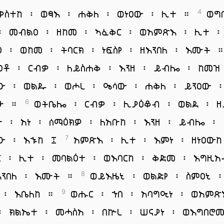
ቀስተከ ፡ ወፃእ ፡ ሐቅለ ፡ ወነዐው ፡ ሊተ ።
ወግበ
4
፡ መብልዐ ፡ ዘከመ ፡ ኣፈቅር ፡ ወአምጽእ ፡ ሊተ ፡
ዕ ፡ ወከመ ፡ ትባርክ ፡ ነፍስየ ፡ ዘእንበለ ፡ እሙት
ዐቶ ፡ ርብቃ ፡ ለይስሐቅ ፡ እንዘ ፡ ይብሎ ፡ ከመዝ
ው ፡ ወልዱ ፡ ወሖረ ፡ ዔሳው ፡ ሐቅለ ፡ ይንዐው 
ቡሁ ።
ወትቤሎ ፡ ርብቃ ፡ ሊያዕቆብ ፡ ወልደ ፡ ዘ
6
ሁ ፡ አነ ፡ ሰማዕክዎ ፡ ለአቡከ ፡ እንዘ ፡ ይብሎ ፡
ው ፡ እኁከ ፤
አምጽእ ፡ ሊተ ፡ እምነ ፡ ዘነዐውከ
7
ር ፡ ሊተ ፡ መባልዕተ ፡ ወእባርከ ፡ ቅድመ ፡ እግዚ
እንበለ ፡ እሙት ።
ወይእዜኒ ፡ ወልድየ ፡ ስምዐኒ 
8
 ፡ እቤለከ ።
ወሑር ፡ ኀበ ፡ አባግዒነ ፡ ወአምጽ
9
፡ ክልኤተ ፡ መሓስአ ፡ በኵረ ፡ ሠናያነ ፡ ወእግበሮ