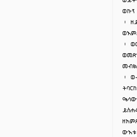
ወኩን
፡ ዘ
ወእም
፡ ወ
ወመጽ
መብል
፡ ወ
ትባር
ዔሳው
ይስሐ
ዘአም
ውእ