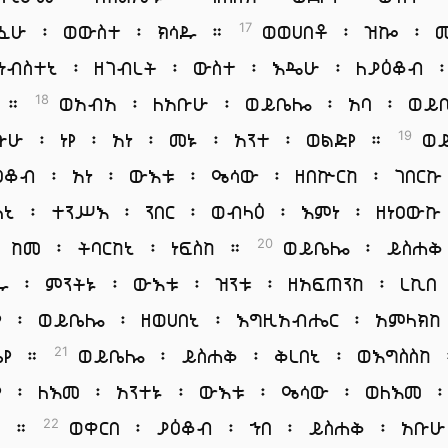
ፈሁ ፡ ወውስተ ፡ ክሳዱ ።
ወወሀበቶ ፡ ዝኰ ፡ 
17
ኅብስተኒ ፡ ዘገብረት ፡ ውስተ ፡ እዴሁ ፡ ለያዕቆብ 
ዳ ።
ወአብአ ፡ ለአቡሁ ፡ ወይቤሎ ፡ አባ ፡ ወይ
18
ቡሁ ፡ ነየ ፡ አነ ፡ መኑ ፡ አንተ ፡ ወልድየ ።
ወ
19
ዕቆብ ፡ አነ ፡ ውእቱ ፡ ዔሳው ፡ ዘበኵርከ ፡ ገበርኩ
ለኒ ፡ ተንሥእ ፡ ንበር ፡ ወብላዕ ፡ እምነ ፡ ዘነዐውኩ
፡ ከመ ፡ ትባርከኒ ፡ ነፍስከ ።
ወይቤሎ ፡ ይስሐቅ
20
ዱ ፡ ምንትኑ ፡ ውእቱ ፡ ዝንቱ ፡ ዘአፍጠንከ ፡ ረኪበ
የ ፡ ወይቤሎ ፡ ዘወሀበኒ ፡ እግዚአብሔር ፡ አምላክከ
ሜየ ።
ወይቤሎ ፡ ይስሐቅ ፡ ቅረበኒ ፡ ወእግስስከ 
21
የ ፡ ለእመ ፡ አንተኑ ፡ ውእቱ ፡ ዔሳው ፡ ወለእመ 
ከ ።
ወቀርበ ፡ ያዕቆብ ፡ ኀበ ፡ ይስሐቅ ፡ አቡሁ
22