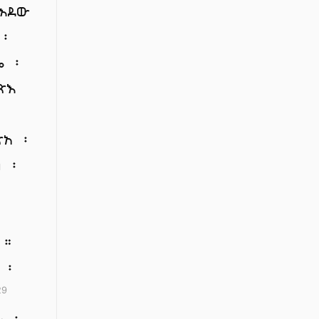
ወእደው
 ፡
 ፡
ጽእ
፡
ጽአ ፡
ብ ፡
 ።
 ፡
29
ት ፡