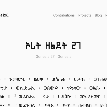
Contributions
Projects
Blog
ekol
ኦሪት ዘልደት 27
Genesis 27 · Genesis
ነ ፡ እምድኅረ ፡ ልህቀ ፡ ይስሐቅ ፡ ረሥአ ፡ ወተሐ
ንቲሁ ፡ ወኢይሬኢ ፡ ወጸውዖ ፡ ለዔሳው ፡ ወልዱ ፡
ህቅ ።
ወይቤሎ ፡ ናሁ ፡ ረሣዕኩ ፡ ወኢያአምር ፡
2
ትየ ።
ወይእዜኒ ፡ ንሣእ ፡ ንዋየ ፡ ሐቅልከ ፡ ም
3