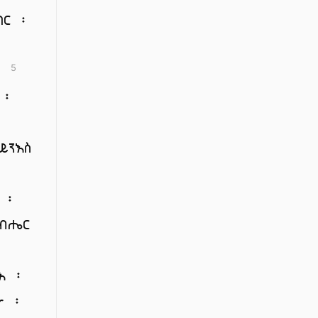
ር ፡
 ።
5
 ፡
፡
ይንእስ
 ፡
አብሔር
፡
እ ፡
ሙ ፡