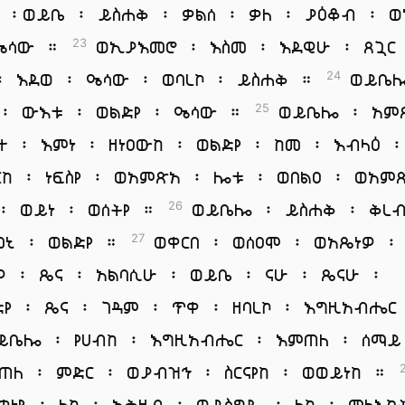
ሶ ፡ወይቤ ፡ ይስሐቅ ፡ ቃልሰ ፡ ቃለ ፡ ያዕቆብ ፡ 
ዘዔሳው ።
ወኢያእመሮ ፡ እስመ ፡ እደዊሁ ፡ ጸጓር
23
፡ እደወ ፡ ዔሳው ፡ ወባረኮ ፡ ይስሐቅ ።
ወይቤሎ
24
 ፡ ውእቱ ፡ ወልድየ ፡ ዔሳው ።
ወይቤሎ ፡ አም
25
ተ ፡ እምነ ፡ ዘነዐውከ ፡ ወልድየ ፡ ከመ ፡ እብላዕ 
ርከ ፡ ነፍስየ ፡ ወአምጽአ ፡ ሎቱ ፡ ወበልዐ ፡ ወአም
፡ ወይነ ፡ ወሰትየ ።
ወይቤሎ ፡ ይስሐቅ ፡ ቅረ
26
መኒ ፡ ወልድየ ።
ወቀርበ ፡ ወሰዐሞ ፡ ወአጼነዎ ፡
27
ዎ ፡ ጼና ፡ አልባሲሁ ፡ ወይቤ ፡ ናሁ ፡ ጼናሁ ፡
ድየ ፡ ጼና ፡ ገዳም ፡ ጥቀ ፡ ዘባረኮ ፡ እግዚአብሔር
ቤሎ ፡ የሀብከ ፡ እግዚአብሔር ፡ እምጠለ ፡ ሰማይ
ጠለ ፡ ምድር ፡ ወያብዝኅ ፡ ስርናየከ ፡ ወወይነከ ።
ቀነዩ ፡ ለከ ፡ አሕዛብ ፡ ወይስግዱ ፡ ለከ ፡ መላእክ