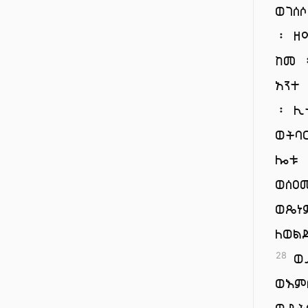
ወገሰ
፡ 
ከመ 
አንተ
፡ ሊ
ወትባ
ሎቱ 
ወሰዐ
ወጼነ
ለወል
ወይ
28
ወእም
ወይት