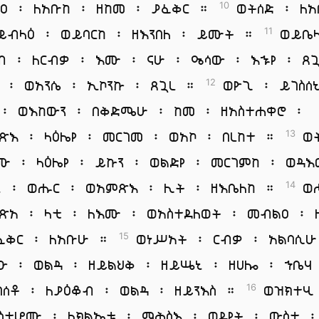
ዐ ፡ ለአቡከ ፡ ዘከመ ፡ ያፈቅር ።
ወትሰድ ፡ ለአ
10
ይብላዕ ፡ ወይባርከ ፡ ዘእንበለ ፡ ይሙት ።
ወይቤላ
11
ብ ፡ ለርብቃ ፡ እሙ ፡ ናሁ ፡ ዔሳው ፡ እኁየ ፡ ጸ
 ፡ ወአንሴ ፡ ኢኮንኩ ፡ ጸጓረ ።
ወዮጊ ፡ ይገስሰ
12
 ፡ ወእከውን ፡ በቅድሜሁ ፡ ከመ ፡ ዘአስተሐቀሮ ፡
ጽእ ፡ ላዕሌየ ፡ መርገመ ፡ ወአኮ ፡ በረከተ ።
ወ
13
ሙ ፡ ላዕሌየ ፡ ይኩን ፡ ወልድየ ፡ መርገምከ ፡ ወዳ
ኒ ፡ ወሑር ፡ ወአምጽእ ፡ ሊት ፡ ዘእቤለከ ።
ወሖ
14
ጽአ ፡ ላቲ ፡ ለእሙ ፡ ወአስተደለወት ፡ መብልዐ ፡ 
ፈቅር ፡ ለአቡሁ ።
ወነሥአት ፡ ርብቃ ፡ አልባሲሁ
15
ው ፡ ወልዳ ፡ ዘይልህቅ ፡ ዘይሤኒ ፡ ዘሀሎ ፡ ኀቤሃ
በሰቶ ፡ ለያዕቆብ ፡ ወልዳ ፡ ዘይንእስ ።
ወዝክተሂ
16
ስቲሆሙ ፡ ለክልኤቱ ፡ ማሕስእ ፡ ወደየት ፡ ውስተ 