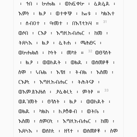
፡ ኀበ ፡ ራሔል ፡ ወአፍቀራ ፡ ፈድፋደ ፡
እምነ ፡ ልያ ፡ ወተቀንየ ፡ ሎቱ ፡ ካልእተ
፡ ሰብዐተ ፡ ዓመተ ፡ በእንቲአሃ ።
31
ወሶበ ፡ ርእየ ፡ እግዚአብሔር ፡ ከመ ፡
ትጸላእ ፡ ልያ ፡ ፈትሐ ፡ ማሕፀና ፡
ወራሔልሰ ፡ ኮነት ፡ መካነ ።
ወፀንሰት
32
፡ ልያ ፡ ወወለደት ፡ ወልደ ፡ ወሰመየቶ ፡
ስሞ ፡ ሩቤል ፡ እንዘ ፡ ትብል ፡ እስመ ፡
ርእየኒ ፡ እግዚአብሔር ፡ ትሕትናየ ፡
ወእምይእዜሰ ፡ ያፈቅረኒ ፡ ምትየ ።
33
ወደገመት ፡ ፀንሰት ፡ ልያ ፡ ወወለደት ፡
ወልደ ፡ ካልአ ፡ ለያዕቆብ ፡ ወትቤ ፡
እስመ ፡ ሰምዐኒ ፡ እግዚአብሔር ፡ ከመ ፡
እጸላእ ፡ ወሰከኒ ፡ ዘንተ ፡ ወሰመየቶ ፡ ስሞ