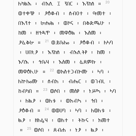
ለካልእ ፡ ብእሲ ፤ ንበር ፡ እንከሰ ።
20
ወተቀንየ ፡ ያዕቆብ ፡ ሰብዐተ ፡ ዓመተ ፡
በእንተ ፡ ራሔል ፡ ወኮና ፡ በቅድሜሁ ፡
ከመ ፡ ዘኅዳጥ ፡ መዋዕል ፡ እስመ ፡
ያፈቅራ ።
ወይቤሎ ፡ ያዕቆብ ፡ ለላባ
21
፡ ሀበኒያ ፡ እንከሰ ፡ ብእሲትየ ፡ ከመ ፡
እባእ ፡ ኀቤሃ ፡ እስመ ፡ ፈጸምኩ ፡
መዋዕሊሁ ።
ወአስተጋብኦሙ ፡ ላባ ፡
22
ለኵሎሙ ፡ ሰብአ ፡ ብሔር ፡ ወገብረ ፡
ከብካበ ።
ወሶበ ፡ መስየ ፡ ነሥኣ ፡ ላባ
23
፡ ለልያ ፡ ወለቱ ፡ ወአብኣ ፡ ኀበ ፡
ያዕቆብ ።
ወወሀባ ፡ ላባ ፡ ለወለቱ ፡
24
ልያ ፡ ዘለፋሃ ፡ ወለተ ፡ ትኩና ፡ አመተ
።
ወሶበ ፡ ጸብሐ ፡ ነያ ፡ ልያ ፡
25