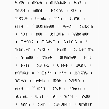
ዳኅንኑ ፡ ውእቱ ፡ ወይቤልዎ ፡ ዳኅን ፡
ወእንዘ ፡ ከመዝ ፡ ይትናገሩ ፡ ናሁ ፡
መጽአት ፡ ራሔል ፡ ምስለ ፡ አባግዐ ፡
አቡሃ ።
ወይቤሎሙ ፡ ዓዲኑ ፡ ኢበጽሐ
7
፡ ሰዐት ፡ ከመ ፡ ይትጋባእ ፡ እንስሳክሙ
፡ ወታሰትዩ ፡ ወይሑር ፡ ይትረዐይ ።
8
ወይቤልዎ ፡ ኢንክል ፡ ለእመ ፡ ኢይትጋብኡ
፡ ኵሎሙ ፡ ኖሎት ፡ ወያሰስልዋ ፡ ለዛቲ
፡ እብን ፡ እምአፈ ፡ ዐዘቅት ፡ ወናሰቲ ፡
አባግዒነ ።
ወእንዘ ፡ ዘንተ ፡ ይትናገሩ ፡
9
በጽሐት ፡ ራሔል ፡ ምስለ ፡ አባግዐ ፡
አቡሃ ።
ወሶበ ፡ ርእያ ፡ ያዕቆብ ፡
10
ለራሔል ፡ ወለተ ፡ ላባ ፡ እኁሃ ፡ ለእሙ
፡ አሰሰለ ፡ እብነ ፡ እምዐዘቅት ፡ ወአስተየ