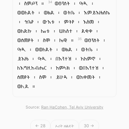
፡ ስምዖን ።
ወፀንሰት ፡ ዓዲ ፡
34
ወወለደት ፡ ወልደ ፡ ወትቤ ፡ እምይእዜሰኬ
፡ ኀቤየ ፡ ውእቱ ፡ ምትየ ፡ እስመ ፡
ወለድኩ ፡ ሎቱ ፡ ሠለስተ ፡ ደቂቀ ፡
ወሰመየት ፡ ስሞ ፡ ሌዊ ።
ወፀንሰት ፡
35
ዓዲ ፡ ወወለደት ፡ ወልደ ፡ ወትቤ ፡
ይእዜ ፡ ዓዲ ፡ በእንተዝ ፡ አአምኖ ፡
ለእግዚአብሔር ፡ አምላክ ፡ ወበእንተዝ ፡
ሰመየት ፡ ስሞ ፡ ይሁዳ ፡ ወአቀመት ፡
ወሊደ ።
Source:
Ran HaCohen, Tel Aviv University
← 28
ኦሪት ዘልደት
30 →