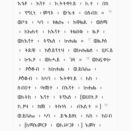
እኁየ ፡ አንተ ፡ ኢትትቀነይ ፡ ሊተ ፡ በከ
፡ ንግረኒ ፡ምንት ፡ ውእቱ ፡ ዐስብከ ።
16
ወቦቱ ፡ ላባ ፡ ክልኤ ፡ አዋልደ ፡ ወስማ
፡ ለአሐቲ ፡ ለእንተ ፡ ትልህቅ ፡ ልያ ፡
ወለእንተ ፡ ትንእስ ፡ ራሔል ።
ወልያሰ
17
፡ ትደዊ ፡ አዕይንቲሃ ፡ ወራሔልሰ ፡ ሠናይ
፡ ራእያ ፡ ወለሓይ ፡ ገጻ ።
ወአፍቀራ
18
፡ ያዕቆብ ፡ ለራሔል ፡ ወይቤሎ ፡
ያዕቆብ ፡ ለላባ ፡ እትቀነይ ፡ ለከ ፡
ሰብዐተ ፡ ዓመተ ፡ በእንተ ፡ ራሔል ፡
ወለትከ ፡ እንተ ፡ ትንእስ ፡ (ወሀበኒያ ፡
ኪያሃ ፡ ከመ ፡ ትኩነኒ ፡ ብእሲተ ።)
19
ወይቤሎ ፡ ላባ ፡ ይኄይሰኒ ፡ ለከ ፡ አሀብ
፡ (ለማእምርየ ፡ ወለሥጋየ ፡) እምነ ፡