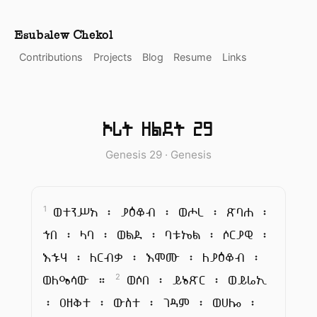
Esubalew Chekol
Contributions
Projects
Blog
Resume
Links
ኦሪት ዘልደት 29
Genesis 29 · Genesis
ወተንሥአ ፡ ያዕቆብ ፡ ወሖረ ፡ ጽባሐ ፡
1
ኀበ ፡ ላባ ፡ ወልደ ፡ ባቱኤል ፡ ሶርያዊ ፡
እኁሃ ፡ ለርብቃ ፡ እሞሙ ፡ ለያዕቆብ ፡
ወለዔሳው ።
ወሶበ ፡ ይኔጽር ፡ ወይሬኢ
2
፡ ዐዘቅተ ፡ ውስተ ፡ ገዳም ፡ ወሀሎ ፡