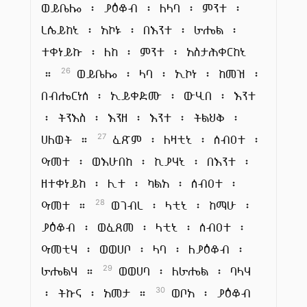
ወይቤሎ ፡ ያዕቆብ ፡ ለላባ ፡ ምንተ ፡
ረሴይከኒ ፡ አኮኑ ፡ በእንተ ፡ ራሔል ፡
ተቀነይኩ ፡ ለከ ፡ ምንተ ፡ አስታሕቀርከኒ
።
ወይቤሎ ፡ ላባ ፡ ኢኮነ ፡ ከመዝ ፡
26
በብሔርነሰ ፡ ኢይቀድሙ ፡ ውሂበ ፡ እንተ
፡ ትንእስ ፡ እንዘ ፡ እንተ ፡ ትልህቅ ፡
ሀለወት ።
ፈጽም ፡ ለዛቲኒ ፡ ሰብዐተ ፡
27
ዓመተ ፡ ወእሁበከ ፡ ኪያሃኒ ፡ በእንተ ፡
ዘተቀነይከ ፡ ሊተ ፡ ካልአ ፡ ሰብዐተ ፡
ዓመተ ።
ወገብረ ፡ ላቲኒ ፡ ከማሁ ፡
28
ያዕቆብ ፡ ወፈጸመ ፡ ላቲኒ ፡ ሰብዐተ ፡
ዓመቲሃ ፡ ወወሀቦ ፡ ላባ ፡ ለያዕቆብ ፡
ራሔልሃ ።
ወወሀባ ፡ ለራሔል ፡ ባላሃ
29
፡ ትኩና ፡ አመታ ።
ወቦአ ፡ ያዕቆብ
30