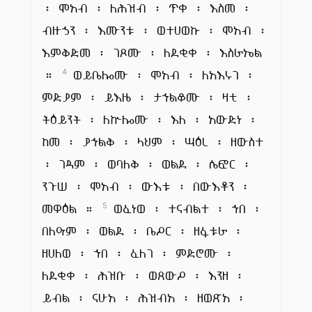
፡ ሞአብ ፡ ለሕዝብ ፡ ጥቀ ፡ እስመ ፡
ብዙኃን ፡ እሙንቱ ፡ ወተሀወኩ ፡ ሞአብ ፡
እምቅድመ ፡ ገጾሙ ፡ ለደቂቀ ፡ እስራኤል
።
ወይቤሎሙ ፡ ሞአብ ፡ ለአእሩገ ፡
4
ምድያም ፡ ይእዜ ፡ ታኀልቆሙ ፡ ዛቲ ፡
ትዕይንት ፡ ለኵሎሙ ፡ እለ ፡ አውድነ ፡
ከመ ፡ ያኀልቅ ፡ ላህም ፡ ሣዕረ ፡ ዘውስተ
፡ ገዳም ፡ ወባለቅ ፡ ወልደ ፡ ሴፎር ፡
ንጉሠ ፡ ሞአብ ፡ ውእቱ ፡ በውእቶን ፡
መዋዕል ።
ወፈነወ ፡ ተናብልተ ፡ ኀበ ፡
5
በለዓም ፡ ወልደ ፡ ቤዖር ፡ ዘፋቱራ ፡
ዘሀለወ ፡ ኀበ ፡ ፈለገ ፡ ምድሮሙ ፡
ለደቂቀ ፡ ሕዝቡ ፡ ወጸውዖ ፡ እንዘ ፡
ይብል ፡ ናሁአ ፡ ሕዝብአ ፡ ዘወጽአ ፡