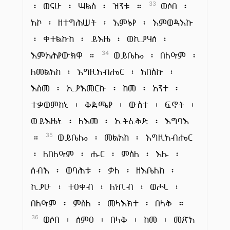
፡ ወናሁ ፡ ሣልስ ፡ ዝንቱ ።
ወሶበ ፡
33
አኮ ፡ ዘተግሕሠት ፡ እምኔየ ፡ እምወዳእኩ
፡ ቀተልኩከ ፡ ይእዜ ፡ ወኪያሃሰ ፡
እምአሕየውክዋ ።
ወይቤሎ ፡ በለዓም ፡
34
ለመልአከ ፡ እግዚአብሔር ፡ አበስኩ ፡
እስመ ፡ ኢያእመርኩ ፡ ከመ ፡ አንተ ፡
ተቃወምከኒ ፡ ቅድሜየ ፡ ውስተ ፡ ፍኖት ፡
ወይእዜኒ ፡ ለእመ ፡ ኢትፈቅድ ፡ እግባእ
።
ወይቤሎ ፡ መልአከ ፡ እግዚአብሔር
35
፡ ለበለዓም ፡ ሑር ፡ ምስለ ፡ እሉ ፡
ሰብእ ፡ ወባሕቱ ፡ ቃለ ፡ ዘእቤለከ ፡
ኪያሁ ፡ ተዐቀብ ፡ ለነቢብ ፡ ወሖረ ፡
በለዓም ፡ ምስለ ፡ መላእክተ ፡ በላቅ ።
ወሶበ ፡ ሰምዐ ፡ በላቅ ፡ ከመ ፡ መጽአ
36