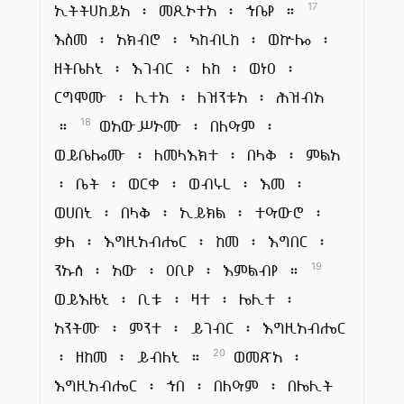
ኢትትሀከይአ ፡ መጺኦተአ ፡ ኀቤየ ።
17
እስመ ፡ አክብሮ ፡ ኣከብረከ ፡ ወኵሎ ፡
ዘትቤለኒ ፡ እገብር ፡ ለከ ፡ ወነዐ ፡
ርግሞሙ ፡ ሊተአ ፡ ለዝንቱአ ፡ ሕዝብአ
።
ወአውሥኦሙ ፡ በለዓም ፡
18
ወይቤሎሙ ፡ ለመላእክተ ፡ በላቅ ፡ ምልአ
፡ ቤት ፡ ወርቀ ፡ ወብሩረ ፡ እመ ፡
ወሀበኒ ፡ በላቅ ፡ ኢይክል ፡ ተዓውሮ ፡
ቃለ ፡ እግዚአብሔር ፡ ከመ ፡ እግበር ፡
ንኡሰ ፡ አው ፡ ዐቢየ ፡ እምልብየ ።
19
ወይእዜኒ ፡ ቢቱ ፡ ዛተ ፡ ሌሊተ ፡
አንትሙ ፡ ምንተ ፡ ይገብር ፡ እግዚአብሔር
፡ ዘከመ ፡ ይብለኒ ።
ወመጽአ ፡
20
እግዚአብሔር ፡ ኀበ ፡ በለዓም ፡ በሌሊት