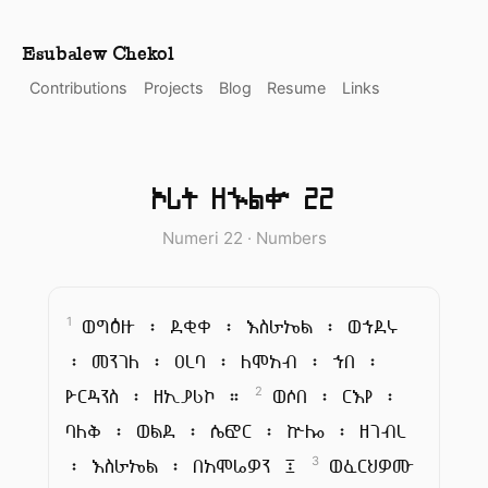
Esubalew Chekol
Contributions
Projects
Blog
Resume
Links
ኦሪት ዘኍልቍ 22
Numeri 22 · Numbers
ወግዕዙ ፡ ደቂቀ ፡ እስራኤል ፡ ወኀደሩ
1
፡ መንገለ ፡ ዐረባ ፡ ለሞአብ ፡ ኀበ ፡
ዮርዳንስ ፡ ዘኢያሪኮ ።
ወሶበ ፡ ርእየ ፡
2
ባለቅ ፡ ወልደ ፡ ሴፎር ፡ ኵሎ ፡ ዘገብረ
፡ እስራኤል ፡ በአሞሬዎን ፤
ወፈርህዎሙ
3