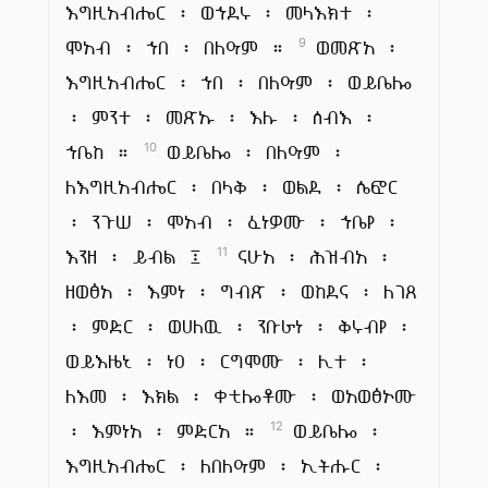
እግዚአብሔር ፡ ወኀደሩ ፡ መላእክተ ፡
ሞአብ ፡ ኀበ ፡ በለዓም ።
ወመጽአ ፡
9
እግዚአብሔር ፡ ኀበ ፡ በለዓም ፡ ወይቤሎ
፡ ምንተ ፡ መጽኡ ፡ እሉ ፡ ሰብእ ፡
ኀቤከ ።
ወይቤሎ ፡ በለዓም ፡
10
ለእግዚአብሔር ፡ በላቅ ፡ ወልደ ፡ ሴፎር
፡ ንጉሠ ፡ ሞአብ ፡ ፈነዎሙ ፡ ኀቤየ ፡
እንዘ ፡ ይብል ፤
ናሁአ ፡ ሕዝብአ ፡
11
ዘወፅአ ፡ እምነ ፡ ግብጽ ፡ ወከደና ፡ ለገጸ
፡ ምድር ፡ ወሀለዉ ፡ ንቡራነ ፡ ቅሩብየ ፡
ወይእዜኒ ፡ ነዐ ፡ ርግሞሙ ፡ ሊተ ፡
ለእመ ፡ እክል ፡ ቀቲሎቶሙ ፡ ወአወፅኦሙ
፡ እምነአ ፡ ምድርአ ።
ወይቤሎ ፡
12
እግዚአብሔር ፡ ለበለዓም ፡ ኢትሑር ፡