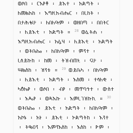
ወሶበ ፡ ርእየቶ ፡ ይእተ ፡ አድግት ፡
ለመልአከ ፡ እግዚአብሔር ፡ በረከት ፡
በታሕቴሁ ፡ ለበለዓም ፡ ወዘበጣ ፡ በበትር
፡ ለይእቲ ፡ አድግት ።
ወፈትሐ ፡
28
እግዚአብሔር ፡ አፉሃ ፡ ለይእቲ ፡ አድግት
፡ ወትቤሎ ፡ ለበለዓም ፡ ምንተ ፡
ረሰይኩከ ፡ ከመ ፡ ትዝብጠኒ ፡ ናሁ ፡
ሣልስከ ፡ ዝንቱ ።
ወይቤላ ፡ በለዓም
29
፡ ለይእቲ ፡ አድግት ፡ እስመ ፡ ተሳለቂ ፡
ላዕሌየ ፡ ወሶበ ፡ ብየ ፡ መጥባኅተ ፡ ውስተ
፡ እዴየ ፡ ወዳእኩ ፡ እምረገዝኩኪ ።
30
ወትቤሎ ፡ ይእቲ ፡ አድግት ፡ ለበለዓም ፡
አኮኑ ፡ አነ ፡ ይእቲ ፡ ኦድግትከ ፡ እንተ
፡ ትፄዐን ፡ እምንእስከ ፡ እስከ ፡ ዮም ፡