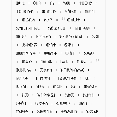
ወዛቲ ፡ ዕለት ፡ ቦኑ ፡ አመ ፡ ተዐውሮ ፡
ተዐወርኩከ ፡ ወገበርኩ ፡ ላዕሌከ ፡ ከመዝ
፡ ወይቤላ ፡ አልቦ ።
ወከሠተ ፡
31
እግዚአብሔር ፡ አዕይንቲሁ ፡ ለበለዓም ፡
ወርእዮ ፡ ለመልአከ ፡ እግዚአብሔር ፡ እንዘ
፡ ይቀውም ፡ ውስተ ፡ ፍኖት ፡
ወመጥባኅት ፡ ምልኅት ፡ ውስተ ፡ እዴሁ
፡ ወደነነ ፡ ወሰገደ ፡ ሎቱ ፡ በገጹ ።
32
ወይቤሎ ፡ መልአከ ፡ እግዚአብሔር ፡
ለምንት ፡ ዘበጥካሃ ፡ ለአድግትከ ፡ ናሁ ፡
ሣልስከ ፡ ዝንቱ ፡ ወናሁ ፡ አነ ፡ ወፃእኩ
፡ ከመ ፡ እትዓቀፍከ ፡ እስመ ፡ ኢኮነት ፡
ርትዕተ ፡ ፍኖትከ ፡ ቅድሜየ ፡ ወሶበ ፡
ርእየተኒ ፡ አድግትከ ፡ ተግሕሠት ፡ እምኔየ