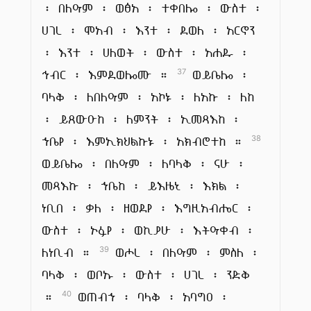
፡ በለዓም ፡ ወፅአ ፡ ተቀበሎ ፡ ውስተ ፡
ሀገረ ፡ ሞአብ ፡ እንተ ፡ ደወለ ፡ አርኖን
፡ እንተ ፡ ሀለወት ፡ ውስተ ፡ አሐዱ ፡
ኅብር ፡ እምደወሎሙ ።
ወይቤሎ ፡
37
ባላቅ ፡ ለበለዓም ፡ አኮኑ ፡ ለአኩ ፡ ለከ
፡ ይጸውዑከ ፡ ለምንት ፡ ኢመጻእከ ፡
ኀቤየ ፡ እምኢክህልኩኑ ፡ አክብሮተከ ።
38
ወይቤሎ ፡ በለዓም ፡ ለባላቅ ፡ ናሁ ፡
መጻእኩ ፡ ኀቤከ ፡ ይእዜኒ ፡ እክል ፡
ነቢበ ፡ ቃለ ፡ ዘወደየ ፡ እግዚአብሔር ፡
ውስተ ፡ ኦፉየ ፡ ወኪያሁ ፡ እትዓቀብ ፡
ለነቢብ ።
ወሖረ ፡ በለዓም ፡ ምስለ ፡
39
ባላቅ ፡ ወቦኡ ፡ ውስተ ፡ ሀገረ ፡ ንድቅ
።
ወጠብኀ ፡ ባላቅ ፡ አባግዐ ፡
40