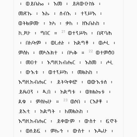
፡ ወይቤሎ ፡ እመ ፡ ይጸውዑከኑ ፡
መጽኡ ፡ እሉ ፡ ሰብእ ፡ ተንሥእ ፡
ወትልዎሙ ፡ አላ ፡ ቃለ ፡ ዘእቤለከ ፡
ኪያሁ ፡ ግበር ።
ወተንሥአ ፡ በጽባሕ
21
፡ በለዓም ፡ ወረሐነ ፡ አድግቶ ፡ ወሖረ ፡
ምስለ ፡ መላእክተ ፡ በላቅ ።
ወተምዕዐ
22
፡ መዐተ ፡ እግዚአብሔር ፡ እስመ ፡ ሖረ
፡ ውእቱ ፡ ወተንሥአ ፡ መልአከ ፡
እግዚአብሔር ፡ ይትዓቀፎ ፡ ወውእቱሰ ፡
ይጼዐን ፡ ዲበ ፡ አድግቱ ፡ ወክልኤቱ ፡
ደቁ ፡ ምስሌሁ ።
ወሶበ ፡ ርእየቶ ፡
23
ይእቲ ፡ አድግት ፡ ለመልአከ ፡
እግዚአብሔር ፡ ይቀውም ፡ ውስተ ፡ ፍኖት
፡ ወሰይፍ ፡ ምሉኅ ፡ ውስተ ፡ እዴሁ ፡