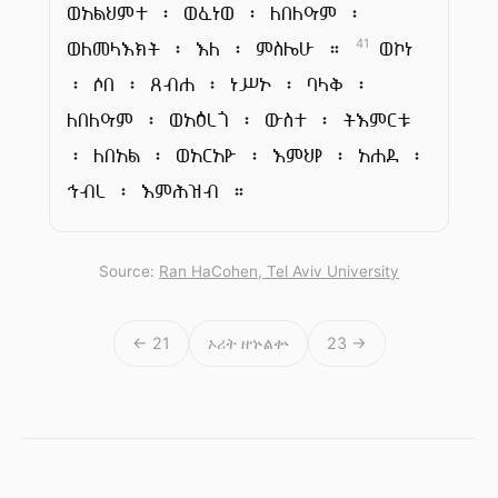
ወአልህምተ ፡ ወፈነወ ፡ ለበለዓም ፡
ወለመላእክት ፡ እለ ፡ ምስሌሁ ።
ወኮነ
41
፡ ሶበ ፡ ጸብሐ ፡ ነሥኦ ፡ ባላቅ ፡
ለበለዓም ፡ ወአዕረጎ ፡ ውስተ ፡ ትእምርቱ
፡ ለበአል ፡ ወአርአዮ ፡ እምህየ ፡ አሐደ ፡
ኅብረ ፡ እምሕዝብ ።
Source:
Ran HaCohen, Tel Aviv University
← 21
ኦሪት ዘኍልቍ
23 →