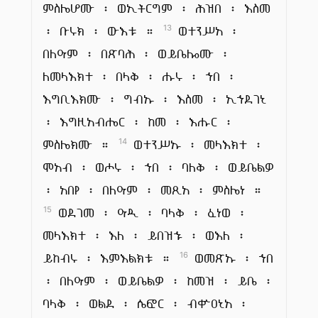
ምስሌሆሙ ፡ ወኢትርግም ፡ ሕዝበ ፡ እስመ
፡ ቡሩክ ፡ ውእቱ ።
ወተንሥአ ፡
13
በለዓም ፡ በጽባሕ ፡ ወይቤሎሙ ፡
ለመላእክተ ፡ በላቅ ፡ ሑሩ ፡ ኀበ ፡
እግቢእክሙ ፡ ግብኡ ፡ እስመ ፡ ኢኀደገኒ
፡ እግዚአብሔር ፡ ከመ ፡ እሑር ፡
ምስሌክሙ ።
ወተንሥኡ ፡ መላእክተ ፡
14
ሞአብ ፡ ወሖሩ ፡ ኀበ ፡ ባለቅ ፡ ወይቤልዎ
፡ አበየ ፡ በለዓም ፡ መጺአ ፡ ምስሌነ ።
ወደገመ ፡ ዓዲ ፡ ባላቅ ፡ ፈነወ ፡
15
መላእክተ ፡ እለ ፡ ይበዝኁ ፡ ወእለ ፡
ይከብሩ ፡ እምእልክቱ ።
ወመጽኡ ፡ ኀበ
16
፡ በለዓም ፡ ወይቤልዎ ፡ ከመዝ ፡ ይቤ ፡
ባላቅ ፡ ወልደ ፡ ሴፎር ፡ ብቍዐኒአ ፡