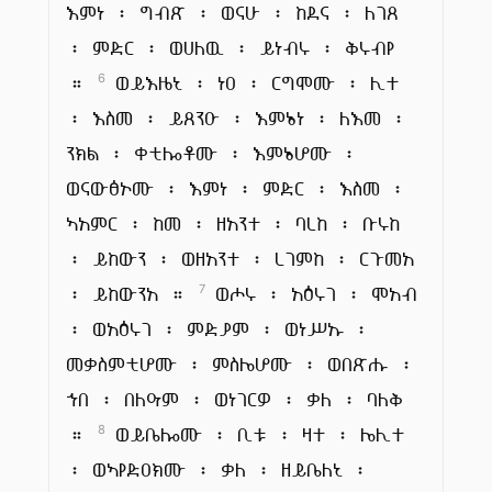
እምነ ፡ ግብጽ ፡ ወናሁ ፡ ከደና ፡ ለገጸ
፡ ምድር ፡ ወሀለዉ ፡ ይነብሩ ፡ ቅሩብየ
።
ወይእዜኒ ፡ ነዐ ፡ ርግሞሙ ፡ ሊተ
6
፡ እስመ ፡ ይጸንዑ ፡ እምኔነ ፡ ለእመ ፡
ንክል ፡ ቀቲሎቶሙ ፡ እምኔሆሙ ፡
ወናውፅኦሙ ፡ እምነ ፡ ምድር ፡ እስመ ፡
ኣአምር ፡ ከመ ፡ ዘአንተ ፡ ባረከ ፡ ቡሩከ
፡ ይከውን ፡ ወዘአንተ ፡ ረገምከ ፡ ርጉመአ
፡ ይከውንአ ።
ወሖሩ ፡ አዕሩገ ፡ ሞአብ
7
፡ ወአዕሩገ ፡ ምድያም ፡ ወነሥኡ ፡
መቃስምቲሆሙ ፡ ምስሌሆሙ ፡ ወበጽሑ ፡
ኀበ ፡ በለዓም ፡ ወነገርዎ ፡ ቃለ ፡ ባለቅ
።
ወይቤሎሙ ፡ ቢቱ ፡ ዛተ ፡ ሌሊተ
8
፡ ወኣየድዐክሙ ፡ ቃለ ፡ ዘይቤለኒ ፡