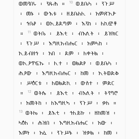
ወመንበሩ ፡ ንጹሕ ።
ወይቤላ ፡ ንጉሥ
10
፡ መኑ ፡ ውእቱ ፡ ዘይቤለሊ ፡ አምጽኢዮ
፡ ኀቤየ ፡ ወኢይደግም ፡ እንከ ፡ ለኪፎቶ
።
ወትቤ ፡ ይእቲ ፡ ብእሲት ፡ ይዝክር
11
፡ ንጉሥ ፡ እግዚአብሔር ፡ አምላከ ፡
ኢይብዘኅ ፡ አበ ፡ ደም ፡ ለቀትል ፡
ወኢያጥፍኡ ፡ ሊተ ፡ ወልድየ ፡ ወይቤላ ፡
ሕያው ፡ እግዚአብሔር ፡ ከመ ፡ ኢትወድቅ
፡ ሥዕርቱ ፡ ለወልድኪ ፡ ውስተ ፡ ምድር
።
ወትሴ ፡ ይእቲ ፡ ብእሲት ፡ ትንግሮ
12
፡ አመትከ ፡ ለእግዚኣ ፡ ንጉሥ ፡ ቃለ ።
ወትሌ ፡ ይእቲ ፡ ኀለይኩ ፡ ዘከመዝ ፡
13
ላዕለ ፡ ሕዝበ ፡ እግዚአብሔር ፡ አው ፡
እምነ ፡ አፈ ፡ ንጉሥኑ ፡ ዝቃል ፡ ከመ ፡