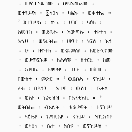
፡ ዘያስተኃድጎሙ ፡ በማእከሎሙ ፡
ወተንሥአ ፡ ፩ላዕለ ፡ ካልኡ ፡ ወቀተሎ ።
ወተንሥአ ፡ ኵሉ ፡ ሀገር ፡ ላዕለ ፡
7
አመትከ ፡ ወይቤሉ ፡ አውጽኡ ፡ ዘቀተለ ፡
እኁሁ ፡ ወንቅትሎ ፡ ህየንተ ፡ ነፍሰ ፡ እኀ
፡ ሁ ፡ ዘቀተለ ፡ ወንደምስሶ ፡ ለወራሲክሙ
፡ ወያጥፍእዎ ፡ ለሕፃንየ ፡ ዘተርፈ ፡ ከመ
፡ ኢየሀሉ ፡ ለምትየ ፡ ተረፈ ፡ ወስመ ፡
በውስተ ፡ ምድር ።
ወይቤላ ፡ ንጉሥ ፡
8
ሖሪ ፡ በዳኅን ፡ እተዊ ፡ ውስተ ፡ ቤትኪ
፡ ወአነ ፡ እኤዝዝ ፡ በእንቲአኪ ።
9
ወትቤሎ ፡ ብእሲት ፡ ቴቆያዊት ፡ ለንጉሥ
፡ ላዕሌየ ፡ እግዚእየ ፡ ንጉሥ ፡ ኀጢአትየ
፡ ወላዕለ ፡ ቤተ ፡ አቡየ ፡ ወንጉሥሰ ፡