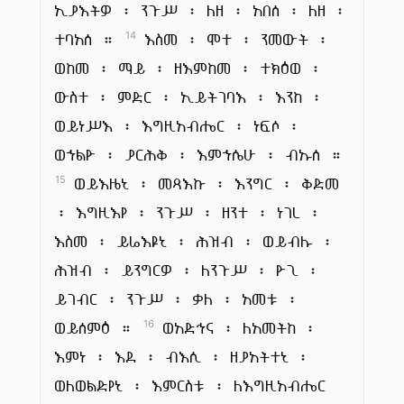
ኢያእትዎ ፡ ንጉሥ ፡ ለዘ ፡ አበሰ ፡ ለዘ ፡
ተባአሰ ።
እስመ ፡ ሞተ ፡ ንመውት ፡
14
ወከመ ፡ ማይ ፡ ዘእምከመ ፡ ተክዕወ ፡
ውስተ ፡ ምድር ፡ ኢይትገባእ ፡ እንከ ፡
ወይነሥእ ፡ እግዚአብሔር ፡ ነፍሶ ፡
ወኀልዮ ፡ ያርሕቅ ፡ እምኀሴሁ ፡ ብኡሰ ።
ወይእዜኒ ፡ መጻእኩ ፡ እንግር ፡ ቅድመ
15
፡ እግዚእየ ፡ ንጉሥ ፡ ዘንተ ፡ ነገረ ፡
እስመ ፡ ይሬእዩኒ ፡ ሕዝብ ፡ ወይብሉ ፡
ሕዝብ ፡ ይንግርዎ ፡ ለንጉሥ ፡ ዮጊ ፡
ይገብር ፡ ንጉሥ ፡ ቃለ ፡ አመቱ ፡
ወይሰምዕ ።
ወአድኅና ፡ ለአመትከ ፡
16
እምነ ፡ እደ ፡ ብእሲ ፡ ዘያአትተኒ ፡
ወለወልድየኒ ፡ እምርስቱ ፡ ለእግዚአብሔር