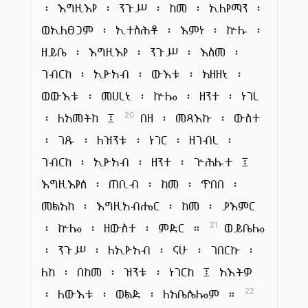
፡ እግዚእየ ፡ ንጉሥ ፡ ከመ ፡ ኢለየማን ፡
ወኢለፀጋም ፡ ኢተስሕቶ ፡ እምነ ፡ ኵሉ ፡
ዘይቤ ፡ እግዚእየ ፡ ንጉሥ ፡ እስመ ፡
ገብርከ ፡ ኢዮአብ ፡ ውእቱ ፡ አዘዘኒ ፡
ወውእቱ ፡ መሀረኒ ፡ ኵሎ ፡ ዘንተ ፡ ነገረ
፡ ለአመትከ ፤
በዘ ፡ መጻእኩ ፡ ውስተ
20
፡ ገጹ ፡ ለዝንቱ ፡ ነገር ፡ ዘገብረ ፡
ገብርከ ፡ ኢዮአብ ፡ ዘንተ ፡ ጕሕሉተ ፤
እግዚእየሰ ፡ ጠቢብ ፡ ከመ ፡ ጥበበ ፡
መልአከ ፡ እግዚአብሔር ፡ ከመ ፡ ያእምር
፡ ኵሎ ፡ ዘውስተ ፡ ምድር ።
ወይቤሎ
21
፡ ንጉሥ ፡ ለኢዮአብ ፡ ናሁ ፡ ገበርኩ ፡
ለከ ፡ በከመ ፡ ዝንቱ ፡ ነገርከ ፤ አእትዎ
፡ ለውእቱ ፡ ወልድ ፡ ለአቤሴሎም ።
22