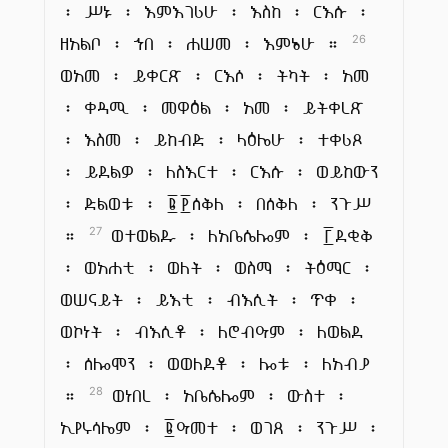
፡ ሥኑ ፡ እምእገሪሁ ፡ እስከ ፡ ርእሱ ፡
ዘአልቦ ፡ ኀበ ፡ ሐሠመ ፡ እምኔሁ ።
26
ወአመ ፡ ይቀርጽ ፡ ርእሶ ፡ ትካት ፡ አመ
፡ ቀዳሚ ፡ መዋዕል ፡ አመ ፡ ይትቀረጽ
፡ እስመ ፡ ይከብድ ፡ ላዕሌሁ ፡ ተቀሪጾ
፡ ይደልዎ ፡ ለስእርተ ፡ ርእሱ ፡ ወይከውን
፡ ድልወቱ ፡ ፪፻ሰቅለ ፡ በሰቅለ ፡ ንጉሥ
።
ወተወልዱ ፡ ለአቤሴሎም ፡ ፫ደቂቅ
27
፡ ወአሐቲ ፡ ወለት ፡ ወስማ ፡ ትዕማር ፡
ወሠናይት ፡ ይእቲ ፡ ብእሲት ፡ ጥቀ ፡
ወኮነት ፡ ብእሲቶ ፡ ለሮብዓም ፡ ለወልደ
፡ ሰሎሞን ፡ ወወለደቶ ፡ ሎቱ ፡ ለአብያ
።
ወነበረ ፡ አቤሴሎም ፡ ውስተ ፡
28
ኢየሩሳሌም ፡ ፪ዓመተ ፡ ወገጸ ፡ ንጉሥ ፡