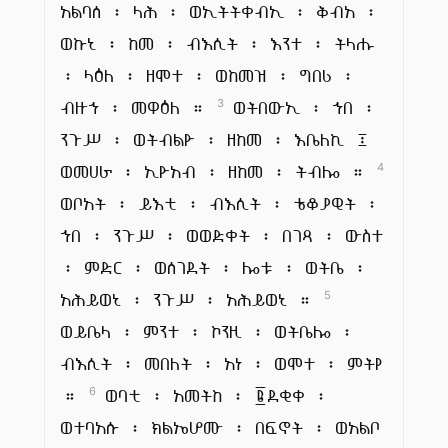
አልባሰ ፡ ላሕ ፡ ወኢትትቀብኢ ፡ ቅብአ ፡
ወኩኒ ፡ ከመ ፡ ብእሲት ፡ እንተ ፡ ትላሑ
፡ ላዕለ ፡ ዘሞተ ፡ ወከመዝ ፡ ግበሪ ፡
ብዙኀ ፡ መዋዕለ ።
ወትበውኢ ፡ ኀበ ፡
3
ንጉሥ ፡ ወትብልዮ ፡ ዘከመ ፡ እቤለኪ ፤
ወመሀራ ፡ ኢዮአብ ፡ ዘከመ ፡ ትብሎ ።
4
ወቦአት ፡ ይእቲ ፡ ብእሲት ፡ ቴቆያዊት ፡
ኀበ ፡ ንጉሥ ፡ ወወድቀት ፡ በገጻ ፡ ውስተ
፡ ምድር ፡ ወሰገደት ፡ ሎቱ ፡ ወትቤ ፡
አሕይወኒ ፡ ንጉሥ ፡ አሕይወኒ ።
5
ወይቤላ ፡ ምንተ ፡ ኮንዚ ፡ ወትቤሎ ፡
ብእሲት ፡ መበለት ፡ አነ ፡ ወሞተ ፡ ምትየ
።
ወባቲ ፡ አመትከ ፡ ፪ደቂቀ ፡
6
ወተባአሱ ፡ ክልኤሆሙ ፡ በፍኖት ፡ ወአልቦ