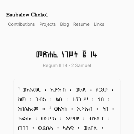
Esubalew Chekol
Contributions
Projects
Blog
Resume
Links
መጽሐፈ ነገሥት ፪ 14
Regum II 14 · 2 Samuel
ወአእመረ ፡ ኢዮአብ ፡ ወልደ ፡ ሶርህያ ፡
1
ከመ ፡ ገብአ ፡ ልቡ ፡ ለንጉሥ ፡ ኀበ ፡
አበሴሎም ።
ወለአከ ፡ ኢዮአብ ፡ ኀበ ፡
2
ቴቆሔ ፡ ወነሥአ ፡ እምህየ ፡ ብእሲተ ፡
ጠባበ ፡ ወይቤላ ፡ ላሕዊ ፡ ወልበሲ ፡