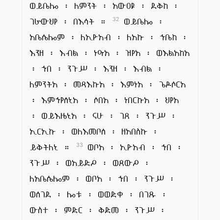
ወይቤሎ ፡ ለምንት ፡ አውዐዩ ፡ ደቅከ ፡
ገራውህየ ፡ በእሳት ።
ወይቤሎ ፡
32
አቤሴሎም ፡ ለኢዮአብ ፡ ለአኩ ፡ ኀቤከ ፡
እንዘ ፡ እብል ፡ ነዓአ ፡ ዝየአ ፡ ወእልአከአ
፡ ኀበ ፡ ንጉሥ ፡ እንዘ ፡ እብል ፡
ለምንትአ ፡ መጻእኩአ ፡ እምነአ ፡ ጌዶሶርአ
፡ እምኀየሰኒአ ፡ ሶበአ ፡ ነበርኩአ ፡ ህየአ
፡ ወይእዜኒአ ፡ ናሁ ፡ ገጸ ፡ ንጉሥ ፡
ኢርኢኩ ፡ ወለእመቦሰ ፡ ዘአበስኩ ፡
ይቅትለኒ ።
ወቦአ ፡ ኢዮአብ ፡ ኀበ ፡
33
ንጉሥ ፡ ወአይድዖ ፡ ወጸውዖ ፡
ለአቤሴሎም ፡ ወቦአ ፡ ኀበ ፡ ንጉሥ ፡
ወሰገደ ፡ ሎቱ ፡ ወወድቀ ፡ በገጹ ፡
ውስተ ፡ ምድር ፡ ቅድመ ፡ ንጉሥ ፡