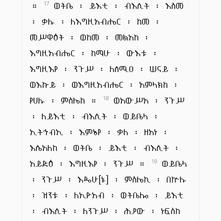
።
ወትቤ ፡ ይእቲ ፡ ብእሲት ፡ እስመ
17
፡ ቃሉ ፡ ለእግዚአብሔር ፡ ከመ ፡
መሥዋዕት ፡ ወከመ ፡ መልአከ ፡
እግዚአብሔር ፡ ከማሁ ፡ ውእቱ ፡
እግዚእየ ፡ ንጉሥ ፡ ለሰሚዐ ፡ ሠናይ ፡
ወእኩይ ፡ ወእግዚአብሔር ፡ አምላክከ ፡
የሀሉ ፡ ምስሌከ ።
ወአውሥአ ፡ ንጉሥ
18
፡ ለይእቲ ፡ ብእሲት ፡ ወይቤላ ፡
ኢትኅብኢ ፡ እምኔየ ፡ ቃለ ፡ ዘአነ ፡
እሴአለከ ፡ ወትቤ ፡ ይእቲ ፡ ብእሲት ፡
አይድዕ ፡ እግዚእየ ፡ ንጉሥ ።
ወይቤላ
19
፡ ንጉሥ ፡ እዴሁ[ኑ] ፡ ምስሌኪ ፡ በኵሉ
፡ ዝንቱ ፡ ለኢዮአብ ፡ ወትቤሎ ፡ ይእቲ
፡ ብእሲት ፡ ለንጉሥ ፡ ሕያው ፡ ነፍስከ