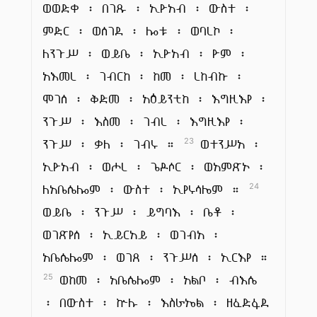
ወወድቀ ፡ በገጹ ፡ ኢዮአብ ፡ ውስተ ፡
ምድር ፡ ወሰገደ ፡ ሎቱ ፡ ወባረኮ ፡
ለንጉሥ ፡ ወይቤ ፡ ኢዮአብ ፡ ዮም ፡
አእመረ ፡ ገብርከ ፡ ከመ ፡ ረከብኩ ፡
ሞገሰ ፡ ቅድመ ፡ አዕይንቲከ ፡ እግዚእየ ፡
ንጉሥ ፡ እስመ ፡ ገብረ ፡ እግዚእየ ፡
ንጉሥ ፡ ቃለ ፡ ገብሩ ።
ወተንሥአ ፡
23
ኢዮአብ ፡ ወሖረ ፡ ጌዶሶር ፡ ወአምጽኦ ፡
ለአቤሴሎም ፡ ውስተ ፡ ኢየሩሳሌም ።
24
ወይቤ ፡ ንጉሥ ፡ ይግባእ ፡ ቤቶ ፡
ወገጽየሰ ፡ ኢይርአይ ፡ ወገብአ ፡
አቤሴሎም ፡ ወገጸ ፡ ንጉሥሰ ፡ ኢርእየ ።
ወከመ ፡ አቤሴሎም ፡ አልቦ ፡ ብእሴ
25
፡ በውስተ ፡ ኵሉ ፡ እስራኤል ፡ ዘፈድፋደ