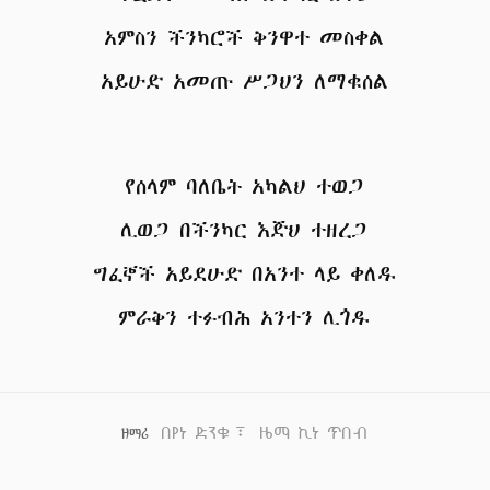
አምስን ችንካሮች ቅንዋተ መስቀል
አይሁድ አመጡ ሥጋህን ለማቁሰል
የሰላም ባለቤት አካልህ ተወጋ
ሊወጋ በችንካር እጅህ ተዘረጋ
ግፈኞች አይደሁድ በአንተ ላይ ቀለዱ
ምራቅን ተፉብሕ አንተን ሊጎዱ
በየነ ድንቁ፣ ዜማ ኪነ ጥበብ
ዘማሪ