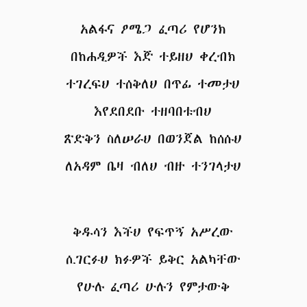
አልፋና ዖሜጋ ፈጣሪ የሆንክ
በከሐዲዎች እጅ ተይዘህ ቀረብክ
ተገረፍህ ተሰቅለህ በጥፊ ተመታህ
እየደበደቡ ተዘባበቱብህ
ጽድቅን ስለሠራህ በወንጀል ከሰሱህ
ለአዳም ቤዛ ብለህ ብዙ ተንገላታህ
ቅዱሳን እችህ የፍጥኝ አሥረው
ሲገርፉህ ክፉዎች ይቅር አልካቸው
የሁሉ ፈጣሪ ሁሉን የምታውቅ