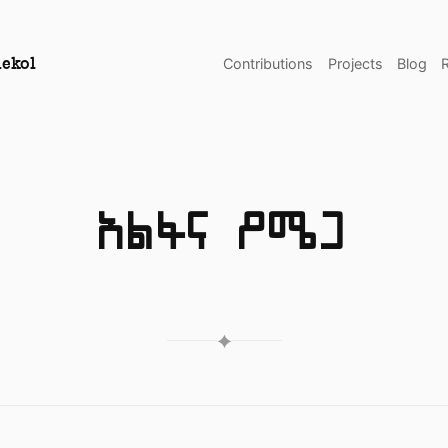
Contributions
Projects
Blog
ekol
አልፋና ዖሜጋ
✦