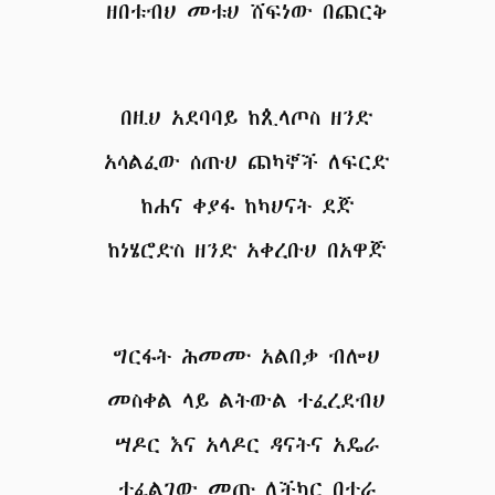
ዘበቱብህ መቱህ ሸፍነው በጨርቅ
በዚህ አደባባይ ከጲላጦስ ዘንድ
አሳልፈው ሰጡህ ጨካኞች ለፍርድ
ከሐና ቀያፋ ከካህናት ደጅ
ከነሄሮድስ ዘንድ አቀረቡህ በአዋጅ
ግርፋት ሕመሙ አልበቃ ብሎህ
መስቀል ላይ ልትውል ተፈረደብህ
ሣዶር እና አላዶር ዳናትና አዴራ
ተፈልገው መጡ ለችካር በተራ