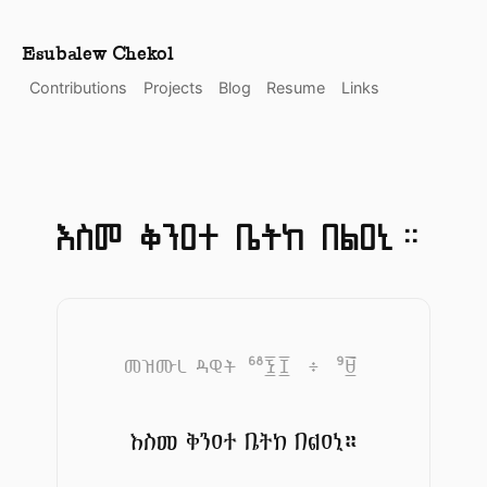
Esubalew Chekol
Contributions
Projects
Blog
Resume
Links
እስመ ቅንዐተ ቤትከ በልዐኒ።
68
9
መዝሙረ ዳዊት
፷፰
፥
፱
እስመ ቅንዐተ ቤትከ በልዐኒ።