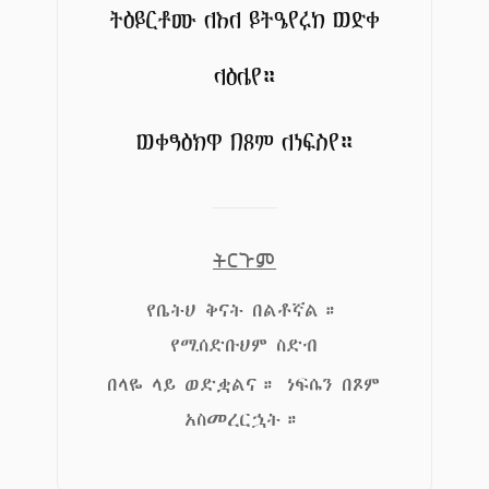
ትዕይርቶሙ ለእለ ይትዔየሩከ ወድቀ
ላዕሌየ።
ወቀፃዕክዋ በጾም ለነፍስየ።
ትርጉም
የቤትህ ቅናት በልቶኛል።
የሚሰድቡህም ስድብ
በላዬ ላይ ወድቋልና። ነፍሴን በጾም
አስመረርኋት።