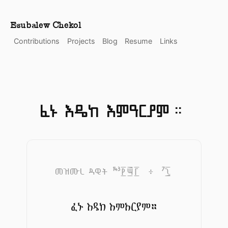
Esubalew Chekol
Contributions
Projects
Blog
Resume
Links
ፈኑ እዴከ እምዓርያም።
143
7
መዝሙረ ዳዊት
፻፵፫
፥
፯
ፈኑ እዴከ እምአርያም።