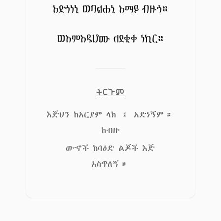
አድኅነኒ ወባልሐኒ እማይ ብዙኅ።
ወእምእዴሆሙ ለደቂቀ ነኪር።
ትርጉም
እጅህን ከአርያም ላክ ፤ አድነኝም።
ከብዙ
ውኆች ከባዕድ ልጆች እጅ
አስጥለኝ።