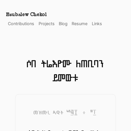
Esubalew Chekol
Contributions
Projects
Blog
Resume
Links
ሶበ ትሬእዮሙ ለጠቢባን
ይመውቱ
48
10
መዝሙረ ዳዊት
፵፰
፥
፲