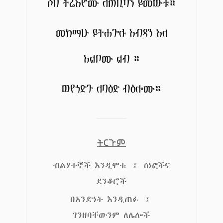
ሶበ ትሬእዮሙ ለጠቢባን ይመውቱ።
መከማሁ ይትሐጐሉ አብዳን እለ
አልቦሙ ልብ ።
ወየኀድጉ ለባዕድ ብዕሎሙ።
ትርጉም
ብልሃተኞች እንዲሞቱ ፤ ሰነፎችና
ደንቆሮች
በአንድነት እንዲጠፉ ፤
ገንዘባቸውንም ለሌሎች