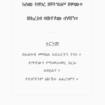
እስመ ተዘከረ ዘይትኀሠሥ ደሞሙ።
ወኢረስዐ ዐውያቶሙ ለነዳያን።
ትርጉም
በአሕዛብ መካከል አደራረጉን ንገሩ።
ደማቸውን የሚመራመር እርሱ
አስቧልና።
የድሆችንም ጩኸት አልረሳምና።