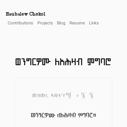
Esubalew Chekol
Contributions
Projects
Blog
Resume
Links
ወንግርዎሙ ለአሕዛብ ምግባሮ
9
1
1
መዝሙረ ዳዊትΎ
፱
፥
፩
፩
ወንግርዎሙ ለአሕዛብ ምግባሮ።