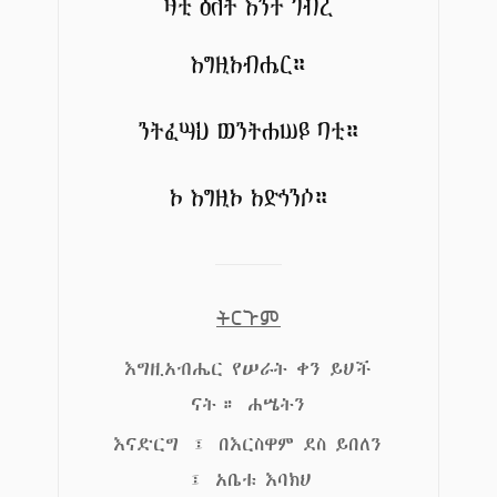
ዛቲ ዕለት እንተ ገብረ
እግዚአብሔር።
ንትፈሣህ ወንትሐሠይ ባቲ።
ኦ እግዚኦ አድኅንሶ።
ትርጉም
እግዚአብሔር የሠራት ቀን ይህች
ናት። ሐሤትን
እናድርግ ፤ በእርስዋም ደስ ይበለን
፤ አቤቱ እባክህ