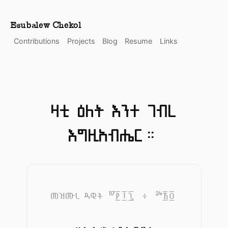
Esubalew Chekol
Contributions
Projects
Blog
Resume
Links
ዛቲ ዕለት እንተ ገብረ
እግዚአብሔር።
117
24
መዝሙረ ዳዊት
፻፲፯
፥
፳፬