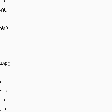
ሥ ፡
ገብረ
፡
አልቦ
፡
ምሥዋዐ
፡
፡
ተ ፡
ን ፡
ኒ ፡