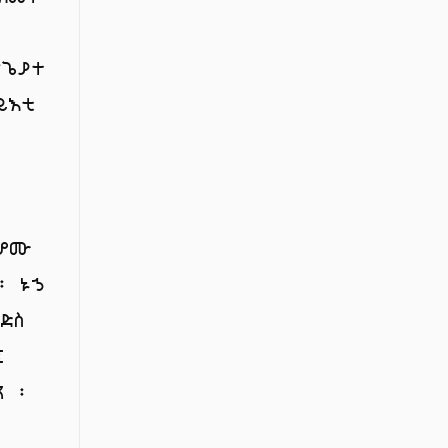
ጽጌያተ
ይእቲ
ቤሆሙ
፡ ኑኃ
ድስ
፤
ን ፡