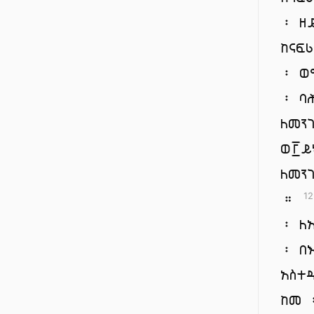
፡ ዘ
ከናፍ
፡ ወ
፡ ባ
ለመን
ወ፫ይ
ለመን
።
12
፡ ለ
፡ በ
አስተ
ከመ 