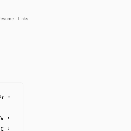
Resume
Links
ምነ ፡
ቤ ፡
ር ፡