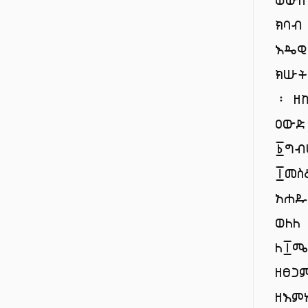
ክባብ
እዴዊ
ክሡ
፡ ዘ
ዐው
፩ግብ
፲መስ
አሐዱ
ወለለ
ለ፲
ዘፀጋ
ዘእም