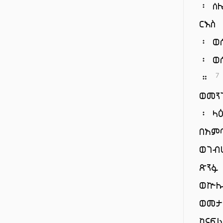
፡ ሰ
ርእስ
፡ ወ
፡ ወ
።
7
ወመን
፡ ላ
በአም
ወገብ
ጽንፉ
ወኵሉ
ወመታ
ከናፍ