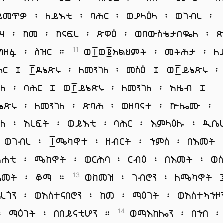
ይመጥቃ ፡ ለይእቲ ፡ ባሕር ፡ ወያላዕላ ፡ ወገብረ ፡
ሪሃ ፡ ከመ ፡ ከናፍረ ፡ ጽዋዕ ፡ ወበውስቴታበቈለ ፡ 
ግዘፉ ፡ ስዝር ።
ወ፲ወ፪አልህምት ፡ መትሕታ ፡ ለ
11
ሕር ፤ ፫ደኔጽሩ ፡ ለመንገለ ፡ መስዕ ፤ ወ፫ይኔጽሩ ፡
ገለ ፡ ባሕር ፤ ወ፫ይኔጽሩ ፡ ለመንገለ ፡ አዜብ ፤
ኔጽሩ ፡ ለመንገለ ፡ ጽባሕ ፡ ወዘባናተ ፡ ኵሎሙ ፡
ገለ ፡ አረፍት ፡ ወይእቲ ፡ ባሕር ፡ እምላዕሉ ፡ ዲ
ወገብረ ፡ ፲ሜካኖተ ፡ ዘብርት ፡ ኀምስ ፡ በእመት 
አሐቲ ፡ ሜከኖት ፡ ወርሕባ ፡ ርብዕ ፡ በእመት ፡ ወስ
እመት ፡ ቆማ ።
ወከመዝ ፡ ገብሮን ፡ ለሜካኖት 
13
ዳረጎን ፡ ወአስተናበሮን ፡ ከመ ፡ ማዕገት ፡ ወአስተኣኀዞ
፡ ማዕገት ፡ በበይናቲሆን ።
ወማእከሎን ፡ በኀበ ፡
14