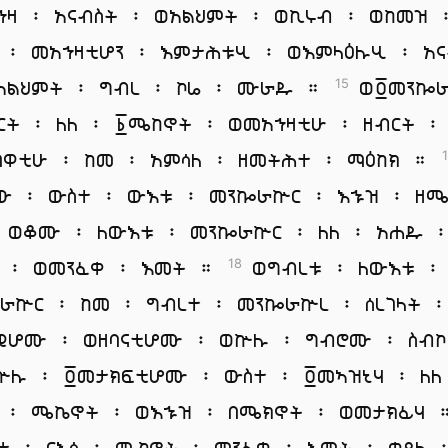
ኀዛ ፡ አናብስት ፡ ወአልህምት ፡ ወኪሩብ ፡ ወከመዝ 
 ፡ መአኀዛቲሆን ፡ እምታሕቱሂ ፡ ወእምላዕሉሂ ፡ አና
አልህምት ፡ ግብረ ፡ ኮሬ ፡ ሙራዱ ።
ወ፬መንኰ
15
ርት ፡ ለለ ፡ ፩ሜከኖት ፡ ወመአኀዛቲሁ ፡ ዘብርት ፡
በዋቲሁ ፡ ከመ ፡ አምሳለ ፡ ዘመትሕተ ፡ ማዕከክ ።
ው ፡ ውስተ ፡ ውእቱ ፡ መንኰራኵር ፡ እኁዝ ፡ ዘ
ወቆሙ ፡ ለውእቱ ፡ መንኰራኵር ፡ ለለ ፡ አሐዱ 
 ፡ ወመንፈቀ ፡ እመት ።
ወግብረቱ ፡ ለውእቱ ፡
18
ራኵር ፡ ከመ ፡ ግብረተ ፡ መንኰራኵረ ፡ ሰረገላት 
ዊሆሙ ፡ ወዘባናቲሆሙ ፡ ወኵሉ ፡ ግብሮሙ ፡ ስብ
ሉ ፡ ፬መታክፍቲሆሙ ፡ ውስተ ፡ ፬መኣዝኒሃ ፡ ለለ
 ፡ ሜኬኖት ፡ ወእኁዝ ፡ በሜክኖት ፡ ወመታክፊሃ
ተ ፡ ርእሰ ፡ ሜኮኖት ፡ መንፈቀ ፡ እመት ፡ ቀጸላ 