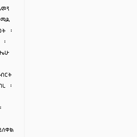
ሎሞን
ዕማደ
መት ፡
 ፡
ዕሌሁ
ዘብርት
ብረ ፡
፡
ይሰቀል