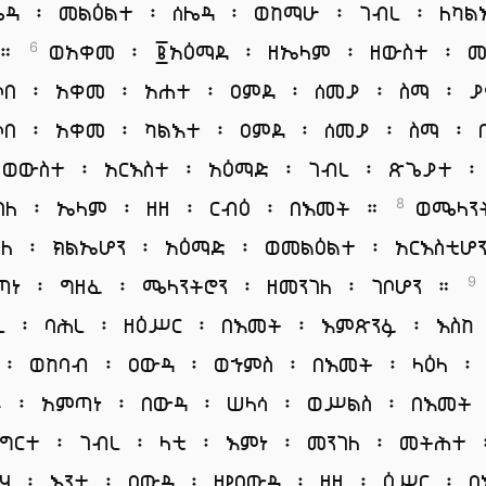
ሌዳ ፡ መልዕልተ ፡ ሰሌዳ ፡ ወከማሁ ፡ ገብረ ፡ ለካል
 ።
ወአቀመ ፡ ፪አዕማደ ፡ ዘኤላም ፡ ዘውስተ ፡ መ
6
ሶበ ፡ አቀመ ፡ አሐተ ፡ ዐምደ ፡ ሰመያ ፡ ስማ ፡ 
ሶበ ፡ አቀመ ፡ ካልእተ ፡ ዐምደ ፡ ሰመያ ፡ ስማ ፡ 
ወውስተ ፡ አርእስተ ፡ አዕማድ ፡ ገብረ ፡ ጽጌያተ ፡
ገለ ፡ ኤላም ፡ ዘዘ ፡ ርብዕ ፡ በእመት ።
ወሜላን
8
ዕለ ፡ ክልኤሆን ፡ አዕማድ ፡ ወመልዕልተ ፡ አርእስቲሆ
ጣነ ፡ ግዘፈ ፡ ሜላንትሮን ፡ ዘመንገለ ፡ ገቦሆን ።
9
ረ ፡ ባሕረ ፡ ዘዕሥር ፡ በእመት ፡ እምጽንፉ ፡ እስከ
 ፡ ወከባብ ፡ ዐውዳ ፡ ወኀምስ ፡ በእመት ፡ ላዕላ ፡
 ፡ አምጣነ ፡ በውዳ ፡ ሠላሳ ፡ ወሥልስ ፡ በእመ
ግርተ ፡ ገብረ ፡ ላቲ ፡ እምነ ፡ መንገለ ፡ መትሕተ 
ሪሃ ፡ እንተ ፡ ዐውዳ ፡ ዘየዐውዳ ፡ ዘዘ ፡ ዕሥር ፡ 