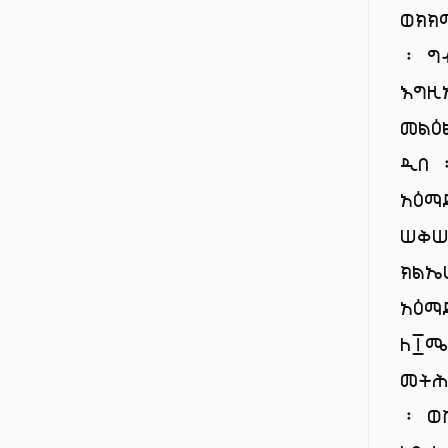
ወክክ
፡ ግ
እግ
መልዕ
ዲበ 
አዕ
ሠቅሠ
ክልኤ
አዕ
ለ፲
መትሕ
፡ ወ