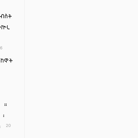
፡
ብስት
ራኵረ
16
ሜከኖት
፡
፡
ኮ ።
 ፡
 ።
20
፡