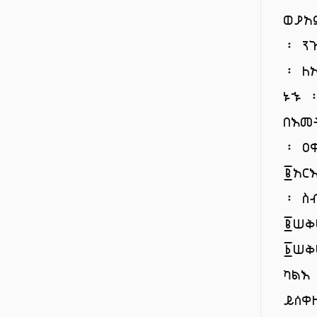
ወያአ
፡ ን
፡ ለ
ኑኁ 
በእመ
፡ ዐ
፪አር
፡ ስ
፪ሠቅ
፩ሠቅ
ካልእ
ይሰቀ