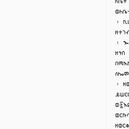
ለቤተ
ወለቤ
፡ ኪ
ዘተገ
፡ ኍ
ዘኀበ
በማእ
ሰሎሞ
፡ ዘ
ይሠር
ወ፭እ
ወርኩ
ዘወር