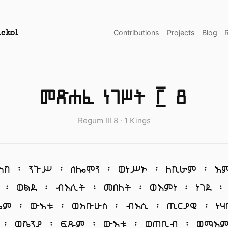
Contributions
Projects
Blog
ekol
መጽሐፈ ነገሥት ፫ 8
Regum III 8 · 1 Kings
አከ ፡ ንጉሥ ፡ ሰሎሞን ፡ ወነሥኦ ፡ ለኪራም ፡ እ
 ፡ ወልደ ፡ ብእሲት ፡ መበለት ፡ ወእምነ ፡ ነገደ ፡
ሌም ፡ ውእቱ ፡ ወአቡሁሰ ፡ ብእሲ ፡ ጢርያዊ ፡ ነሃ
 ፡ ወኬንያ ፡ ፍጹም ፡ ውእቱ ፡ ወጠቢብ ፡ ወማእም