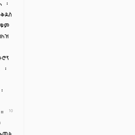
እ ፡
ቅደስ
ያቁም
በለዝ
ትሮን
ን ፡
 ፡
ት ።
10
፡
በእመት