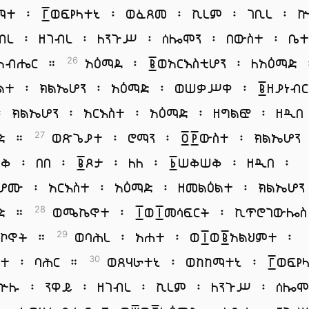
ማተ ፡ ፫ወፍየላተኒ ፡ ወፈጸመ ፡ ኪረም ፡ ገቢረ ፡ 
ብረ ፡ ዘገብረ ፡ ለንጉሥ ፡ ሰሎሞን ፡ በውስተ ፡ ቤ
ዚአብሔር ።
አዕማደ ፡ ፪ወአርእስቲሆን ፡ ለአዕማድ 
26
ልተ ፡ ክልኤሆን ፡ አዕማድ ፡ ወሠቃሥቀ ፡ ፪ዘያነብ
፡ ክልኤሆን ፡ አርእስተ ፡ አዕማድ ፡ ዘግልፎ ፡ ዘዲበ
ማድ ።
ወጽጌያተ ፡ ሮማን ፡ ፬፻ውስተ ፡ ክልኤሆን
27
ቅ ፡ በበ ፡ ፪ጾታ ፡ ለለ ፡ ፩ሠቅሠቅ ፡ ዘዲበ ፡
ሆሙ ፡ አርእስተ ፡ አዕማድ ፡ ዘመልዕልተ ፡ ክልኤሆን
ማድ ።
ወሜኬኖተ ፡ ፲ወ፲መሳፍርት ፡ ኪጥሮገውሎስ
28
ሜኮኖት ።
ወባሕረ ፡ አሐተ ፡ ወ፲ወ፪አልህምተ ፡
29
ተ ፡ ባሕር ።
ወጸሃራተኒ ፡ ወከከማተኒ ፡ ፫ወፍየ
30
ኵሉ ፡ ንዋይ ፡ ዘገብረ ፡ ኪረም ፡ ለንጉሥ ፡ ሰሎሞ