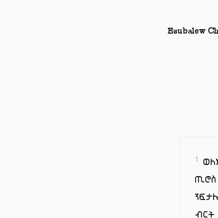
Esubalew Ch
ወለ
1
ጢሮስ
ንፍታ
ብርት