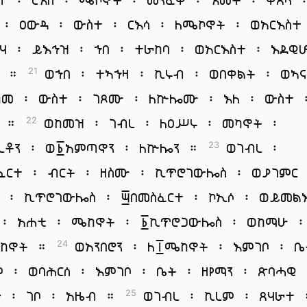
 ፡ ዐውዳ ፡ ውስተ ፡ ርእሳ ፡ ለሜኮኖት ፡ ወአርእስተ
ሃ ፡ ይእኅዝ ፡ ኀበ ፡ ተራከባ ፡ ወአርእስተ ፡ እደዊ
ት ።
ወኀበ ፡ ተኣኀዛ ፡ ኪሩብ ፡ ወበቀልት ፡ ወኣ
21
ከመ ፡ ውስተ ፡ ገጾሙ ፡ ለኵሎሙ ፡ እለ ፡ ውስተ 
ድ ።
ወከመዝ ፡ ገብረ ፡ ለዐሥሩ ፡ መካኖት ፡
22
ረቶን ፡ ወ፩አምጣኖን ፡ ለኵሎን ።
ወገብረ ፡
23
ፈርተ ፡ ብርት ፡ ዘስሙ ፡ ኪጥሮገውሎስ ፡ ወያገምር
 ፡ ኪጥሮገውሎስ ፡ ፵በመስፈርተ ፡ ኮኢሶ ፡ ወይመል
 ፡ አሐቲ ፡ ሜከኖት ፡ ፩ኪጥሮጋውሎስ ፡ ወከማሁ 
ሜከኖት ።
ወአንበሮን ፡ ለ፲ሜከኖት ፡ እምገቦ ፡ ቤ
24
ም ፡ ወባሕርሰ ፡ እምገቦ ፡ ቤት ፡ ዘየማን ፡ ጽባሓዊ
ነ ፡ ገቦ ፡ አዜብ ።
ወገብረ ፡ ኪረም ፡ ጸሃራተ 
25