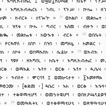
 ፡ እግዚአብሔር ፤ ወ፵ወ፰አዕማድ ፡ ለቤተ ፡ ንጉ
ተ ፡ እግዚአብሔርኒ ፡ ገብረ ፡ ንጉሥ ፡ ኵሎ ፡ ዘ
ራም ፡ ዘብርት ፡ ሰንጐጕ ።
ወአልቦ ፡ መድሎተ 
31
ብረ ፡ ዝንቱ ፡ ኵሉ ፡ ግብር ፡ እስመ ፡ ብዙኅ ፡ ወ
ልቈ ፡ መድሎቱ ፡ ለውእቱ ፡ ብርት ።
ወበቤት 
32
 ፡ ዮርዳኖስ ፡ ሰበኮ ፡ በኀበ ፡ መግዘፉ ፡ ለምድር ፡
ከለ ፡ ሰኮት ፡ ወበማእከለ ፡ ሴይራ ።
ወአብአ ፡
33
ን ፡ ንዋየ ፡ ዘአግበረ ፡ ለቤተ ፡ እግዚአብሔር ፡ 
ወርቅ ፡ ወማእደ ፡ እንተ ፡ ወርቅ ፡ እንተ ፡ ዲቤሃ 
ዑ ፡ ኅብስተ ፡ ቍርባን ፤ ወመራናታተ ፡ ፭እምየማኑ 
ምፀጋሙ ፡ [ቅድመ ፡] ዳቤር ፡ እለ ፡ ወርቅ ፡ እኁዛ
ባተ ፡ ተቅዋማቲሆን ፡ ወመኃትዊሆን ፡ ወበዘያሤንይዎ
ቅ ።
ወመዓጹትኒ ፡ ወተቅዋማቲሁኒ ፡ ወጽዋዓቲሁ
34