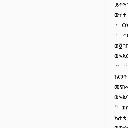
ይትኣ
ውስተ
፡ ወ
፡ ብ
ወ፬ገ
ወእደ
።
17
እመት
መንኰ
ወእደ
ወኵ
19
አሐቲ
ወውስ